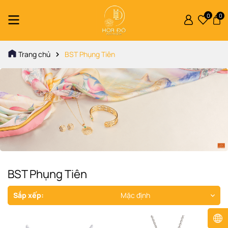
0
0
Trang chủ
BST Phụng Tiên
BST Phụng Tiên
Sắp xếp:
Mặc định