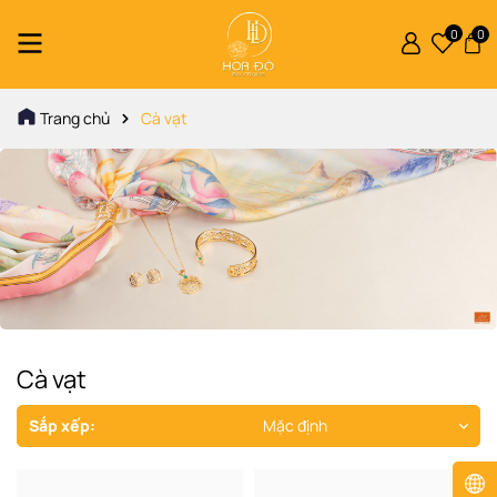
0
0
Trang chủ
Cà vạt
Cà vạt
Sắp xếp:
Mặc định