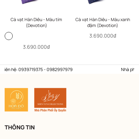
Cà vạt Hàn Diêu - Màu tím
Cà vạt Hàn Diêu - Màu xanh
(Devotion)
đậm (Devotion)
3.690.000₫
3.690.000₫
liên hệ: 0939719375 - 0982997979
Nhà phân ph
THÔNG TIN