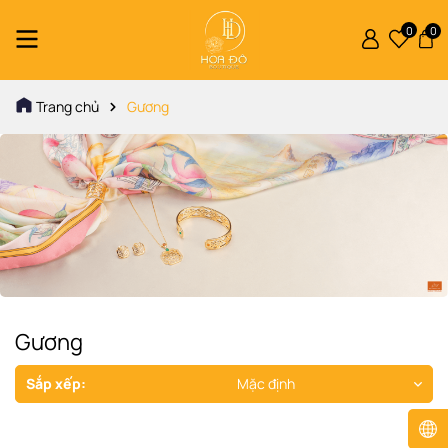
0
0
Trang chủ
Gương
Gương
Sắp xếp:
Mặc định