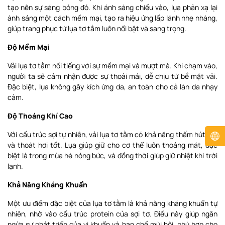
tạo nên sự sáng bóng đó. Khi ánh sáng chiếu vào, lụa phản xạ lại
ánh sáng một cách mềm mại, tạo ra hiệu ứng lấp lánh nhẹ nhàng,
giúp trang phục từ lụa tơ tằm luôn nổi bật và sang trọng.
Độ Mềm Mại
Vải lụa tơ tằm nổi tiếng với sự mềm mại và mượt mà. Khi chạm vào,
người ta sẽ cảm nhận được sự thoải mái, dễ chịu từ bề mặt vải.
Đặc biệt, lụa không gây kích ứng da, an toàn cho cả làn da nhạy
cảm.
Độ Thoáng Khí Cao
Với cấu trúc sợi tự nhiên, vải lụa tơ tằm có khả năng thấm hút ẩm
và thoát hơi tốt. Lụa giúp giữ cho cơ thể luôn thoáng mát, đặc
biệt là trong mùa hè nóng bức, và đồng thời giúp giữ nhiệt khi trời
lạnh.
Khả Năng Kháng Khuẩn
Một ưu điểm đặc biệt của lụa tơ tằm là khả năng kháng khuẩn tự
nhiên, nhờ vào cấu trúc protein của sợi tơ. Điều này giúp ngăn
ngừa sự phát triển của vi khuẩn và hạn chế mùi hôi, phù hợp cho