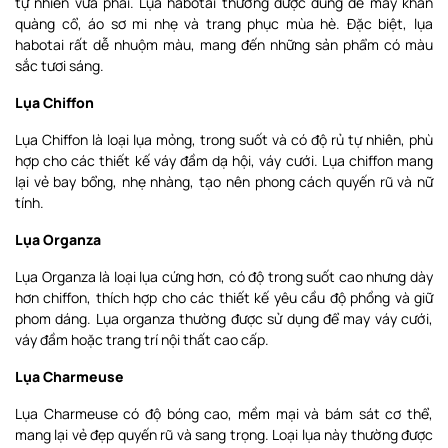
tự nhiên vừa phải. Lụa habotai thường được dùng để may khăn
quàng cổ, áo sơ mi nhẹ và trang phục mùa hè. Đặc biệt, lụa
habotai rất dễ nhuộm màu, mang đến những sản phẩm có màu
sắc tươi sáng.
Lụa Chiffon
Lụa Chiffon là loại lụa mỏng, trong suốt và có độ rủ tự nhiên, phù
hợp cho các thiết kế váy đầm dạ hội, váy cưới. Lụa chiffon mang
lại vẻ bay bổng, nhẹ nhàng, tạo nên phong cách quyến rũ và nữ
tính.
Lụa Organza
Lụa Organza là loại lụa cứng hơn, có độ trong suốt cao nhưng dày
hơn chiffon, thích hợp cho các thiết kế yêu cầu độ phồng và giữ
phom dáng. Lụa organza thường được sử dụng để may váy cưới,
váy đầm hoặc trang trí nội thất cao cấp.
Lụa Charmeuse
Lụa Charmeuse có độ bóng cao, mềm mại và bám sát cơ thể,
mang lại vẻ đẹp quyến rũ và sang trọng. Loại lụa này thường được