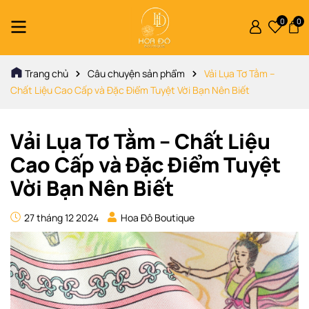
0
0
Trang chủ
Câu chuyện sản phẩm
Vải Lụa Tơ Tằm –
Chất Liệu Cao Cấp và Đặc Điểm Tuyệt Vời Bạn Nên Biết
Vải Lụa Tơ Tằm – Chất Liệu
Cao Cấp và Đặc Điểm Tuyệt
Vời Bạn Nên Biết
27 tháng 12 2024
Hoa Đô Boutique