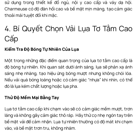
sử dụng trong thiết kế đồ ngủ, nội y cao cấp và váy dạ hội.
Charmeuse có độ đàn hồi cao và bề mặt mịn màng, tạo cảm giác
thoải mái tuyệt đối khi mặc.
4. Bí Quyết Chọn Vải Lụa Tơ Tằm Cao
Cấp
Kiểm Tra Độ Bóng Tự Nhiên Của Lụa
Một trong những đặc điểm quan trọng của lụa tơ tằm cao cấp là
độ bóng tự nhiên. Khi quan sát dưới ánh sáng, lụa sẽ phản xạ ánh
sáng nhẹ nhàng, tạo hiệu ứng bóng mượt nhưng không chói lóa.
Nếu vải quá bóng loáng hoặc có cảm giác “nhựa” khi nhìn, có thể
đó là lụa kém chất lượng hoặc lụa pha.
Thử Độ Mềm Mại Bằng Tay
Lụa tơ tằm cao cấp khi chạm vào sẽ có cảm giác mềm mượt, trơn
láng và không gây cảm giác thô ráp. Hãy thử cọ nhẹ ngón tay trên
bề mặt vải để cảm nhận. Lụa tự nhiên thường có độ mát khi chạm
vào, và bề mặt trơn tru, không nhám.