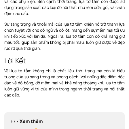
và các phụ kiện. Bên cạnh thời trang, lụa tơ tằm còn được sử
dụng trong sản xuất các loại đồ nội thất như rèm cửa, gối, và chăn
đệm cao cấp.
Sự sang trọng và thoải mái của lụa tơ tằm khiến nó trở thành lựa
chọn tuyệt vời cho đồ ngủ và đồ lót, mang đến sự mềm mại tối ưu
khi tiếp xúc với làn da. Ngoài ra, lụa tơ tằm còn có khả năng giữ
màu tốt, giúp sản phẩm không bị phai màu, luôn giữ được vẻ đẹp
rực rỡ qua thời gian.
Lời Kết
Vải lụa tơ tằm không chỉ là chất liệu thời trang mà còn là biểu
tượng của sự sang trọng và phong cách. Với những đặc điểm độc
đáo về độ bóng, độ mềm mại và khả năng thoáng khí, lụa tơ tằm
luôn giữ vững vị trí của mình trong ngành thời trang và nội thất
cao cấp.
>>> Xem thêm