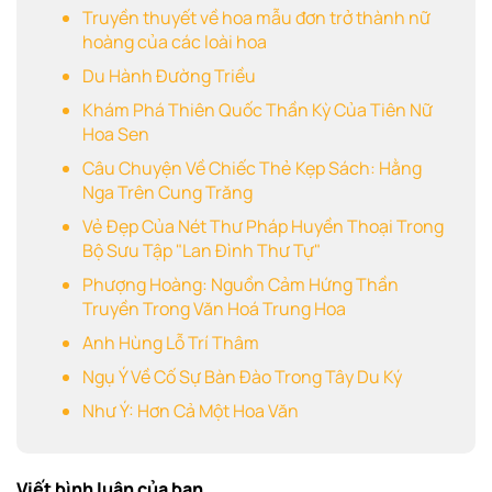
Truyền thuyết về hoa mẫu đơn trở thành nữ
hoàng của các loài hoa
Du Hành Đường Triều
Khám Phá Thiên Quốc Thần Kỳ Của Tiên Nữ
Hoa Sen
Câu Chuyện Về Chiếc Thẻ Kẹp Sách: Hằng
Nga Trên Cung Trăng
Vẻ Đẹp Của Nét Thư Pháp Huyền Thoại Trong
Bộ Sưu Tập "Lan Đình Thư Tự"
Phượng Hoàng: Nguồn Cảm Hứng Thần
Truyền Trong Văn Hoá Trung Hoa
Anh Hùng Lỗ Trí Thâm
Ngụ Ý Về Cố Sự Bàn Đào Trong Tây Du Ký
Như Ý: Hơn Cả Một Hoa Văn
Viết bình luận của bạn