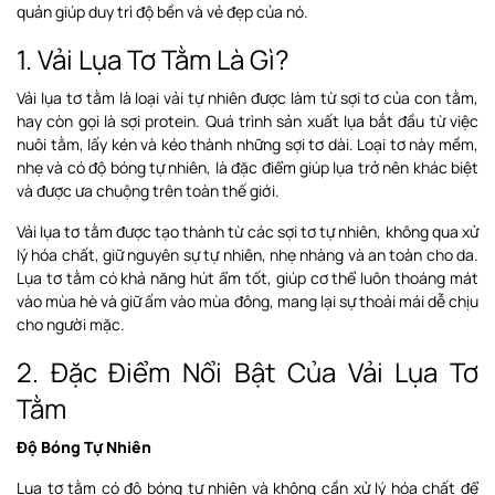
quản giúp duy trì độ bền và vẻ đẹp của nó.
1. Vải Lụa Tơ Tằm Là Gì?
Vải lụa tơ tằm là loại vải tự nhiên được làm từ sợi tơ của con tằm,
hay còn gọi là sợi protein. Quá trình sản xuất lụa bắt đầu từ việc
nuôi tằm, lấy kén và kéo thành những sợi tơ dài. Loại tơ này mềm,
nhẹ và có độ bóng tự nhiên, là đặc điểm giúp lụa trở nên khác biệt
và được ưa chuộng trên toàn thế giới.
Vải lụa tơ tằm được tạo thành từ các sợi tơ tự nhiên, không qua xử
lý hóa chất, giữ nguyên sự tự nhiên, nhẹ nhàng và an toàn cho da.
Lụa tơ tằm có khả năng hút ẩm tốt, giúp cơ thể luôn thoáng mát
vào mùa hè và giữ ấm vào mùa đông, mang lại sự thoải mái dễ chịu
cho người mặc.
2. Đặc Điểm Nổi Bật Của Vải Lụa Tơ
Tằm
Độ Bóng Tự Nhiên
Lụa tơ tằm có độ bóng tự nhiên và không cần xử lý hóa chất để