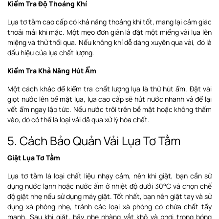
Kiểm Tra Độ Thoáng Khí
Lụa tơ tằm cao cấp có khả năng thoáng khí tốt, mang lại cảm giác
thoải mái khi mặc. Một mẹo đơn giản là đặt một miếng vải lụa lên
miệng và thử thổi qua. Nếu không khí dễ dàng xuyên qua vải, đó là
dấu hiệu của lụa chất lượng.
Kiểm Tra Khả Năng Hút Ẩm
Một cách khác để kiểm tra chất lượng lụa là thử hút ẩm. Đặt vài
giọt nước lên bề mặt lụa, lụa cao cấp sẽ hút nước nhanh và để lại
vết ẩm ngay lập tức. Nếu nước trôi trên bề mặt hoặc không thấm
vào, đó có thể là loại vải đã qua xử lý hóa chất.
5. Cách Bảo Quản Vải Lụa Tơ Tằm
Giặt Lụa Tơ Tằm
Lụa tơ tằm là loại chất liệu nhạy cảm, nên khi giặt, bạn cần sử
dụng nước lạnh hoặc nước ấm ở nhiệt độ dưới 30°C và chọn chế
độ giặt nhẹ nếu sử dụng máy giặt. Tốt nhất, bạn nên giặt tay và sử
dụng xà phòng nhẹ, tránh các loại xà phòng có chứa chất tẩy
mạnh. Sau khi giặt, hãy nhẹ nhàng vắt khô và phơi trong bóng