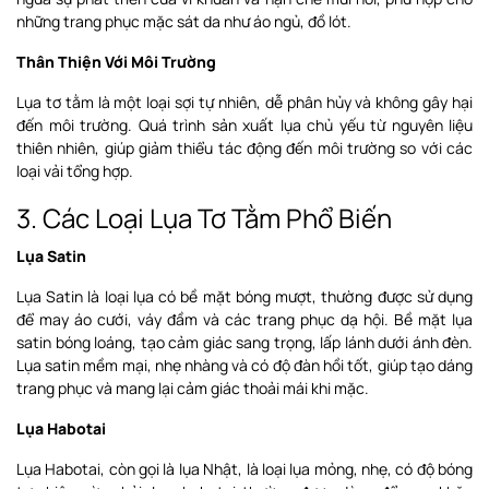
những trang phục mặc sát da như áo ngủ, đồ lót.
Thân Thiện Với Môi Trường
Lụa tơ tằm là một loại sợi tự nhiên, dễ phân hủy và không gây hại
đến môi trường. Quá trình sản xuất lụa chủ yếu từ nguyên liệu
thiên nhiên, giúp giảm thiểu tác động đến môi trường so với các
loại vải tổng hợp.
3. Các Loại Lụa Tơ Tằm Phổ Biến
Lụa Satin
Lụa Satin là loại lụa có bề mặt bóng mượt, thường được sử dụng
để may áo cưới, váy đầm và các trang phục dạ hội. Bề mặt lụa
satin bóng loáng, tạo cảm giác sang trọng, lấp lánh dưới ánh đèn.
Lụa satin mềm mại, nhẹ nhàng và có độ đàn hồi tốt, giúp tạo dáng
trang phục và mang lại cảm giác thoải mái khi mặc.
Lụa Habotai
Lụa Habotai, còn gọi là lụa Nhật, là loại lụa mỏng, nhẹ, có độ bóng