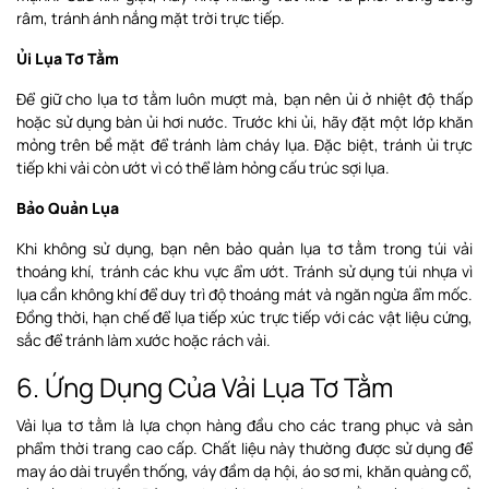
râm, tránh ánh nắng mặt trời trực tiếp.
Ủi Lụa Tơ Tằm
Để giữ cho lụa tơ tằm luôn mượt mà, bạn nên ủi ở nhiệt độ thấp
hoặc sử dụng bàn ủi hơi nước. Trước khi ủi, hãy đặt một lớp khăn
mỏng trên bề mặt để tránh làm cháy lụa. Đặc biệt, tránh ủi trực
tiếp khi vải còn ướt vì có thể làm hỏng cấu trúc sợi lụa.
Bảo Quản Lụa
Khi không sử dụng, bạn nên bảo quản lụa tơ tằm trong túi vải
thoáng khí, tránh các khu vực ẩm ướt. Tránh sử dụng túi nhựa vì
lụa cần không khí để duy trì độ thoáng mát và ngăn ngừa ẩm mốc.
Đồng thời, hạn chế để lụa tiếp xúc trực tiếp với các vật liệu cứng,
sắc để tránh làm xước hoặc rách vải.
6. Ứng Dụng Của Vải Lụa Tơ Tằm
Vải lụa tơ tằm là lựa chọn hàng đầu cho các trang phục và sản
phẩm thời trang cao cấp. Chất liệu này thường được sử dụng để
may áo dài truyền thống, váy đầm dạ hội, áo sơ mi, khăn quàng cổ,