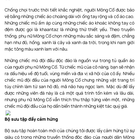
Chống chọi trước thời tiết khắc nghiệt, người Mông Cổ được bảo
vệ bằng những chiếc áo choàng dài với ống tay rộng và cổ áo cao.
Những chiếc mũ ấm áp cùng những chiếc áo khoác không tay có
đệm được gọi là khaantaz là những thứ thiết yếu. Theo truyền
thống, phụ nữ Mông Cổ chọn những màu sắc sáng và đậm, chẳng
hạn như đỏ, hồng, xanh lá cây và xanh da trời, trong khi nam giới
mặc tông màu xanh lam với nâu.
Những chiếc mũ đội đầu độc đáo là nguồn vui trong tủ quần áo
của người phụ nữ Mông Cổ. Từ chiếc mũ của cô nàng, bạn sẽ nhận
ra dấu hiệu về độ tuổi, vùng miền và địa vị xã hội của cô ấy. Nhiều
chiếc mũ đội đầu của người Mông Cổ chưng những vật trang trí
tùy chỉnh làm từ san hô đỏ, mã não hay ngọc lam. Mặc dù để lấy
được những viên đá này là cả một quá trình tốn kém và lâu dài,
nhưng phụ nữ Mông Cổ vẫn thích thu thập từng viên một, những
chiếc mũ đội đầu của họ dần biến thành những kiệt tác quý giá.
Bộ sưu tập đầy cảm hứng
Bộ sưu tập hoàn toàn mới của chúng tôi được lấy cảm hứng từ sự
giàu có trong những truyền thống độc đáo của người dân Mông