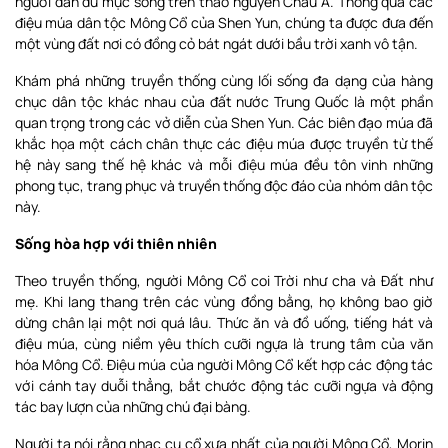
người dân du mục sống trên thảo nguyên Châu Á. Thông qua các
điệu múa dân tộc Mông Cổ của Shen Yun, chúng ta được đưa đến
một vùng đất nơi có đồng cỏ bát ngát dưới bầu trời xanh vô tận.
Khám phá những truyền thống cùng lối sống đa dạng của hàng
chục dân tộc khác nhau của đất nước Trung Quốc là một phần
quan trọng trong các vở diễn của Shen Yun. Các biên đạo múa đã
khắc họa một cách chân thực các điệu múa được truyền từ thế
hệ này sang thế hệ khác và mỗi điệu múa đều tôn vinh những
phong tục, trang phục và truyền thống độc đáo của nhóm dân tộc
này.
Sống hòa hợp với thiên nhiên
Theo truyền thống, người Mông Cổ coi Trời như cha và Đất như
mẹ. Khi lang thang trên các vùng đồng bằng, họ không bao giờ
dừng chân lại một nơi quá lâu. Thức ăn và đồ uống, tiếng hát và
điệu múa, cùng niềm yêu thích cưỡi ngựa là trung tâm của văn
hóa Mông Cổ. Điệu múa của người Mông Cổ kết hợp các động tác
với cánh tay duỗi thẳng, bắt chước động tác cưỡi ngựa và động
tác bay lượn của những chú đại bàng.
Người ta nói rằng nhạc cụ cổ xưa nhất của người Mông Cổ, Morin