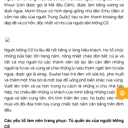
Khuur (còn được gọi là Mã đầu Cầm), được làm bằng xương và
đuôi ngựa. Morin Khuur có hình dạng giống như đàn Erhu (đàn vĩ
cầm hai dây của người Trung Quốc) tạo ra âm thanh khoáng đạt
đẹp đẽ và có hồn, độc nhất vô nhị của người dân Mông Cổ.
Người Mông Cổ từ lâu đã nổi tiếng vì lòng hiếu khách. Họ tổ chức
những bữa tiệc lớn hàng năm, nồng nhiệt chào đón bất cứ ai và
tất cả mọi người-từ các thành viên bộ lạc lân cận đến những
người lạ từ xa-và cùng sẻ chia những ly rượu thơm ngát làm từ sữa
ngựa, được gọi là airag. Suutei tsai-trà đen với sữa bò, pha muối
và thêm một thìa bơ-là một loại đồ uống phổ biến khác của vùng.
Vượt lên trên và xa hơn trong tư cách là những vị chủ nhà hào
hiệp, họ chiêu đãi những vị khách của mình bằng những cuộc đua
ngựa và bắn cung tên. Khi tinh thần lên cao, họ bước vào nhảy
múa với đôi đũa trên tay cùng chiếc bát nằm cân bằng trên đỉnh
đầu.
Các yếu tố làm nên trang phục: Tủ quần áo của người Mông
Cổ