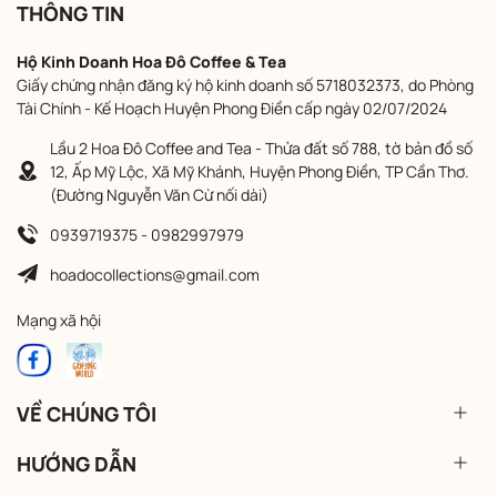
THÔNG TIN
Hộ Kinh Doanh Hoa Đô Coffee & Tea
Giấy chứng nhận đăng ký hộ kinh doanh số 5718032373, do Phòng
Tài Chính - Kế Hoạch Huyện Phong Điền cấp ngày 02/07/2024
Lầu 2 Hoa Đô Coffee and Tea - Thửa đất số 788, tờ bản đồ số
12, Ấp Mỹ Lộc, Xã Mỹ Khánh, Huyện Phong Điền, TP Cần Thơ.
(Đường Nguyễn Văn Cừ nối dài)
0939719375 - 0982997979
hoadocollections@gmail.com
Mạng xã hội
VỀ CHÚNG TÔI
HƯỚNG DẪN