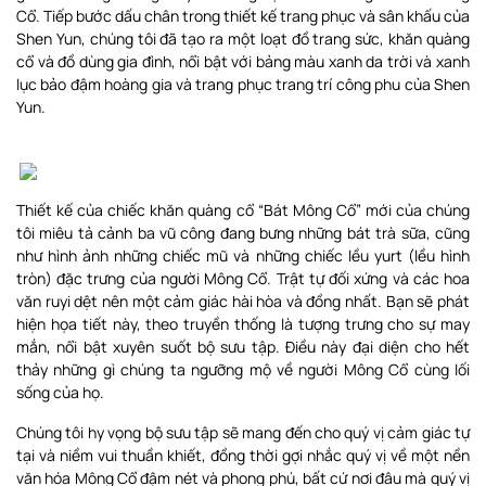
Cổ. Tiếp bước dấu chân trong thiết kế trang phục và sân khấu của
Shen Yun, chúng tôi đã tạo ra một loạt đồ trang sức, khăn quàng
cổ và đồ dùng gia đình, nổi bật với bảng màu xanh da trời và xanh
lục bảo đậm hoàng gia và trang phục trang trí công phu của Shen
Yun.
Thiết kế của chiếc khăn quàng cổ “Bát Mông Cổ” mới của chúng
tôi miêu tả cảnh ba vũ công đang bưng những bát trà sữa, cũng
như hình ảnh những chiếc mũ và những chiếc lều yurt (lều hình
tròn) đặc trưng của người Mông Cổ. Trật tự đối xứng và các hoa
văn ruyi dệt nên một cảm giác hài hòa và đồng nhất. Bạn sẽ phát
hiện họa tiết này, theo truyền thống là tượng trưng cho sự may
mắn, nổi bật xuyên suốt bộ sưu tập. Điều này đại diện cho hết
thảy những gì chúng ta ngưỡng mộ về người Mông Cổ cùng lối
sống của họ.
Chúng tôi hy vọng bộ sưu tập sẽ mang đến cho quý vị cảm giác tự
tại và niềm vui thuần khiết, đồng thời gợi nhắc quý vị về một nền
văn hóa Mông Cổ đậm nét và phong phú, bất cứ nơi đâu mà quý vị