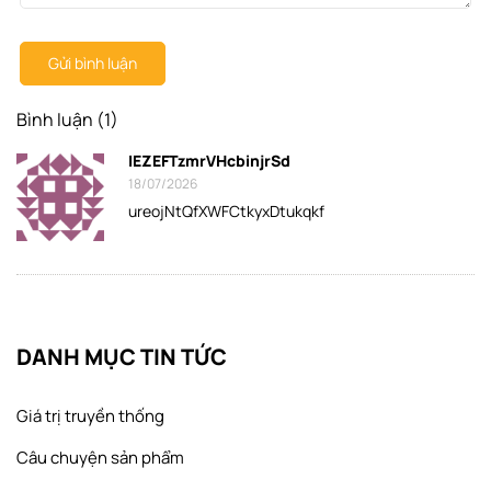
Gửi bình luận
Bình luận (1)
IEZEFTzmrVHcbinjrSd
18/07/2026
ureojNtQfXWFCtkyxDtukqkf
DANH MỤC TIN TỨC
Giá trị truyền thống
Câu chuyện sản phẩm