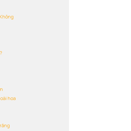
ộ Không
?
an
loài hoa
Trăng