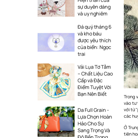
Hiện thân của
sự duyên dáng
và uy nghiêm
Đá quý tháng 6
và kho báu
được yêu thích
của biển: Ngọc
trai
Vải Lụa Tơ Tằm
– Chất Liệu Cao
Cấp và Đặc
Điểm Tuyệt Vời
Bạn Nên Biết
Trong v
vào tư 
với từ 
Da Full Grain -
các huy
Lựa Chọn Hoàn
Hảo Cho Sự
Ở Trun
Sang Trọng Và
tiên ho
Độ Bền Trong