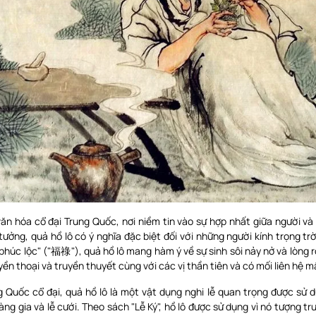
ăn hóa cổ đại Trung Quốc, nơi niềm tin vào sự hợp nhất giữa người và
tưởng, quả hồ lô có ý nghĩa đặc biệt đối với những người kính trọng tr
"phúc lộc" ("福祿"), quả hồ lô mang hàm ý về sự sinh sôi nảy nở và lòng 
ền thoại và truyền thuyết cùng với các vị thần tiên và có mối liên hệ m
g Quốc cổ đại, quả hồ lô là một vật dụng nghi lễ quan trọng được sử 
àng gia và lễ cưới. Theo sách "Lễ Ký", hồ lô được sử dụng vì nó tượng t