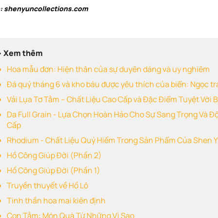
: shenyuncollections.com
> Xem thêm
Hoa mẫu đơn: Hiện thân của sự duyên dáng và uy nghiêm
Đá quý tháng 6 và kho báu được yêu thích của biển: Ngọc tr
Vải Lụa Tơ Tằm – Chất Liệu Cao Cấp và Đặc Điểm Tuyệt Vời 
Da Full Grain - Lựa Chọn Hoàn Hảo Cho Sự Sang Trọng Và 
Cấp
Rhodium - Chất Liệu Quý Hiếm Trong Sản Phẩm Của Shen Y
Hồ Công Giúp Đời (Phần 2)
Hồ Công Giúp Đời (Phần 1)
Truyền thuyết về Hồ Lô
Tinh thần hoa mai kiên định
Con Tằm: Món Quà Từ Những Vì Sao