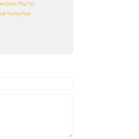
an Đình Thư Tự"
oá Trung Hoa