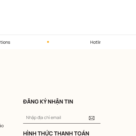
Hotline liên hệ: 0939719375 - 0982997
ĐĂNG KÝ NHẬN TIN
ảo
HÌNH THỨC THANH TOÁN