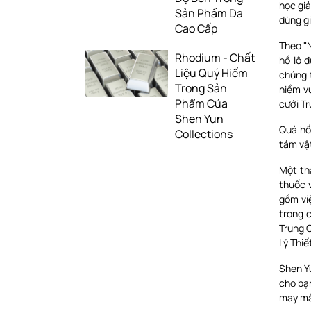
học giả
Sản Phẩm Da
dùng gi
Cao Cấp
Theo "N
Rhodium - Chất
hồ lô 
Liệu Quý Hiếm
chúng 
Trong Sản
niềm vu
Phẩm Của
cưới Tr
Shen Yun
Quả hồ
Collections
tám vật
Một th
thuốc v
gồm vi
trong 
Trung 
Lý Thiế
Shen Y
cho bạn
may mắn