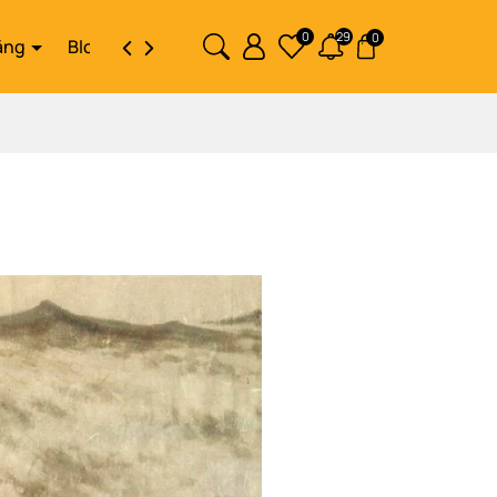
0
29
0
ặng
Blog
Liên hệ