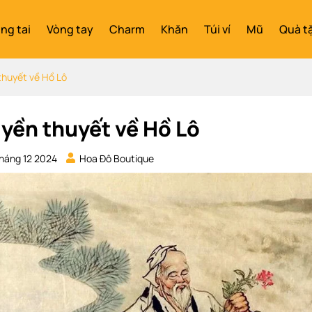
ng tai
Vòng tay
Charm
Khăn
Túi ví
Mũ
Quà t
thuyết về Hồ Lô
yền thuyết về Hồ Lô
háng 12 2024
Hoa Đô Boutique