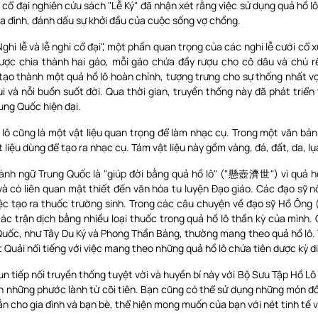
 cổ đại nghiên cứu sách "Lễ Ký" đã nhận xét rằng việc sử dụng quả hồ lô 
a đình, đánh dấu sự khởi đầu của cuộc sống vợ chồng.
ghi lễ và lễ nghi cổ đại", một phần quan trọng của các nghi lễ cưới cổ 
được chia thành hai gáo, mỗi gáo chứa đầy rượu cho cô dâu và chú rể
tạo thành một quả hồ lô hoàn chỉnh, tượng trưng cho sự thống nhất v
i và nỗi buồn suốt đời. Qua thời gian, truyền thống này đã phát triển
ung Quốc hiện đại.
 lô cũng là một vật liệu quan trọng để làm nhạc cụ. Trong một văn bả
 liệu dùng để tạo ra nhạc cụ. Tám vật liệu này gồm vàng, đá, đất, da, lụa,
ành ngữ Trung Quốc là "giúp đời bằng quả hồ lô" ("懸壺濟世") vì quả h
à có liên quan mật thiết đến văn hóa tu luyện Đạo giáo. Các đạo sỹ nổi
ệc tạo ra thuốc trường sinh. Trong các câu chuyện về đạo sỹ Hồ Ông
các trận dịch bằng nhiều loại thuốc trong quả hồ lô thần kỳ của mình.
Quốc, như Tây Du Ký và Phong Thần Bảng, thường mang theo quả hồ lô. T
t Quải nổi tiếng với việc mang theo những quả hồ lô chứa tiên dược kỳ d
un tiếp nối truyền thống tuyệt vời và huyền bí này với Bộ Sưu Tập Hồ 
 những phước lành từ cõi tiên. Bạn cũng có thể sử dụng những món đồ 
 cho gia đình và bạn bè, thể hiện mong muốn của bạn với nét tinh tế v