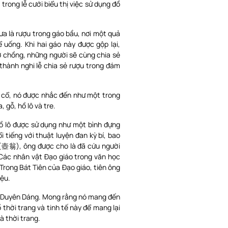
trong lễ cưới biểu thị việc sử dụng đồ
xưa là rượu trong gáo bầu, nơi một quả
 uống. Khi hai gáo này được gộp lại,
ợ chồng, những người sẽ cùng chia sẻ
 thành nghi lễ chia sẻ rượu trong đám
n cổ, nó được nhắc đến như một trong
 gỗ, hồ lô và tre.
ồ lô được sử dụng như một bình đựng
 tiếng với thuật luyện đan kỳ bí, bao
 (壺翁), ông được cho là đã cứu người
 Các nhân vật Đạo giáo trong văn học
rong Bát Tiên của Đạo giáo, tiên ông
iệu.
Lô Duyên Dáng. Mong rằng nó mang đến
thời trang và tinh tế này để mang lại
à thời trang.