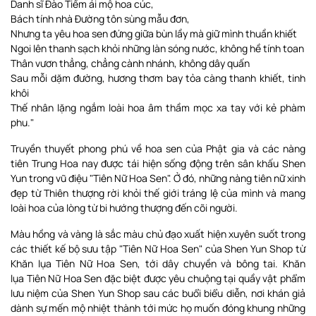
Danh sĩ Đào Tiềm ái mộ hoa cúc,
Bách tính nhà Đường tôn sùng mẫu đơn,
Nhưng ta yêu hoa sen đứng giữa bùn lầy mà giữ mình thuần khiết
Ngoi lên thanh sạch khỏi những làn sóng nước, không hề tính toan
Thân vươn thẳng, chẳng cành nhánh, không dây quấn
Sau mỗi dặm đường, hương thơm bay tỏa càng thanh khiết, tinh
khôi
Thế nhân lặng ngắm loài hoa âm thầm mọc xa tay với kẻ phàm
phu."
Truyền thuyết phong phú về hoa sen của Phật gia và các nàng
tiên Trung Hoa nay được tái hiện sống động trên sân khấu Shen
Yun trong vũ điệu "Tiên Nữ Hoa Sen". Ở đó, những nàng tiên nữ xinh
đẹp từ Thiên thượng rời khỏi thế giới tráng lệ của mình và mang
loài hoa của lòng từ bi hướng thượng đến cõi người.
Màu hồng và vàng là sắc màu chủ đạo xuất hiện xuyên suốt trong
các thiết kế bộ sưu tập "Tiên Nữ Hoa Sen" của Shen Yun Shop từ
Khăn lụa Tiên Nữ Hoa Sen, tới dây chuyền và bông tai. Khăn
lụa Tiên Nữ Hoa Sen đặc biệt được yêu chuộng tại quầy vật phẩm
lưu niệm của Shen Yun Shop sau các buổi biểu diễn, nơi khán giả
dành sự mến mộ nhiệt thành tới mức họ muốn đóng khung những