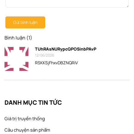
Gửi bình luận
Bình luận (1)
TUhRAsNURypcQPOSinbPAvP
12/06/2026
RSKKSjFhxvDBZNQRiV
DANH MỤC TIN TỨC
Giá trị truyền thống
Câu chuyện sản phẩm