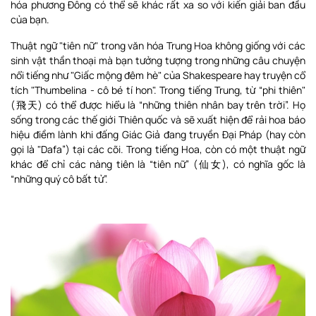
hóa phương Đông có thể sẽ khác rất xa so với kiến giải ban đầu
của bạn.
Thuật ngữ "tiên nữ" trong văn hóa Trung Hoa không giống với các
sinh vật thần thoại mà bạn tưởng tượng trong những câu chuyện
nổi tiếng như "Giấc mộng đêm hè" của Shakespeare hay truyện cổ
tích "Thumbelina - cô bé tí hon". Trong tiếng Trung, từ “phi thiên"
(飛天) có thể được hiểu là “những thiên nhân bay trên trời”. Họ
sống trong các thế giới Thiên quốc và sẽ xuất hiện để rải hoa báo
hiệu điềm lành khi đấng Giác Giả đang truyền Đại Pháp (hay còn
gọi là "Dafa”) tại các cõi. Trong tiếng Hoa, còn có một thuật ngữ
khác để chỉ các nàng tiên là “tiên nữ” (仙女), có nghĩa gốc là
“những quý cô bất tử”.