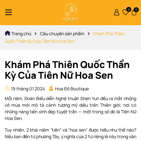
0
0
Trang chủ
Câu chuyện sản phẩm
Khám Phá Thiên
Quốc Thần Kỳ Của Tiên Nữ Hoa Sen
Khám Phá Thiên Quốc Thần
Kỳ Của Tiên Nữ Hoa Sen
19 tháng 01 2024
Hoa Đô Boutique
Mỗi năm, Đoàn Biểu diễn Nghệ thuật Shen Yun đều ra mắt những
vở múa mới mô tả cảnh tượng mỹ diệu trên Thiên giới, nơi có
những nàng tiên xinh đẹp tuyệt trần — một trong số đó là Tiên Nữ
Hoa Sen.
Tuy nhiên, 2 khái niệm "tiên" và "hoa sen" được hiểu như thế nào?
Nếu bạn đến từ phương Tây, ý nghĩa của 2 từ riêng lẻ này trong văn