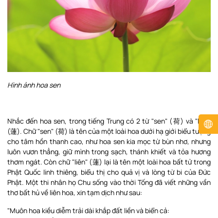
Hình ảnh hoa sen
Nhắc đến hoa sen, trong tiếng Trung có 2 từ "sen" (荷) và "liên"
(蓮). Chữ "sen" (荷) là tên của một loài hoa dưới hạ giới biểu tượng
cho tâm hồn thanh cao, như hoa sen kia mọc từ bùn nhơ, nhưng
luôn vươn thẳng, giữ mình trong sạch, thánh khiết và tỏa hương
thơm ngát. Còn chữ "liên" (蓮) lại là tên một loài hoa bất tử trong
Phật Quốc linh thiêng, biểu thị cho quả vị và lòng từ bi của Đức
Phật. Một thi nhân họ Chu sống vào thời Tống đã viết những vần
thơ bất hủ về liên hoa, xin tạm dịch như sau:
"Muôn hoa kiều diễm trải dài khắp đất liền và biển cả: