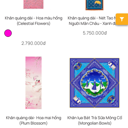
Khăn quàng dài - Hoa màu hồng
Khăn quàng dài - Nét Tao Nhã
(Celestial Flowers)
Người Mãn Châu - Xanh đậm
(Manchurian Elegance)
5.750.000₫
2.790.000₫
Khăn quàng dài- Hoa mai hồng
Khăn lụa Bát Trà Sữa Mông Cổ
(Plum Blossom)
(Mongolian Bowls)