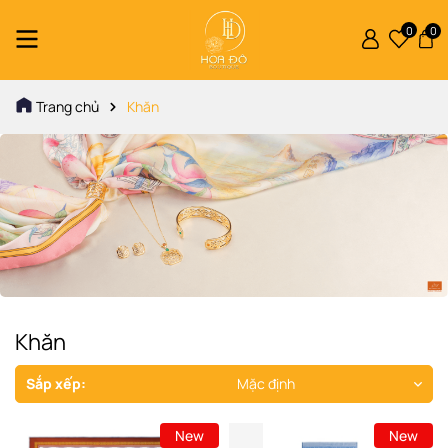
0
0
Trang chủ
Khăn
Khăn
Sắp xếp:
Mặc định
New
New