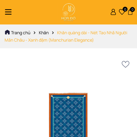
0
0
Trang chủ
Khăn
Khăn quàng dài - Nét Tao Nhã Người
Mãn Châu - Xanh đậm (Manchurian Elegance)