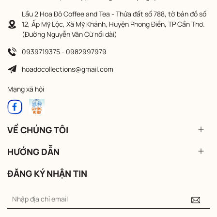
Lầu 2 Hoa Đô Coffee and Tea - Thửa đất số 788, tờ bản đồ số
12, Ấp Mỹ Lộc, Xã Mỹ Khánh, Huyện Phong Điền, TP Cần Thơ.
(Đường Nguyễn Văn Cừ nối dài)
0939719375 - 0982997979
hoadocollections@gmail.com
Mạng xã hội
VỀ CHÚNG TÔI
HƯỚNG DẪN
ĐĂNG KÝ NHẬN TIN