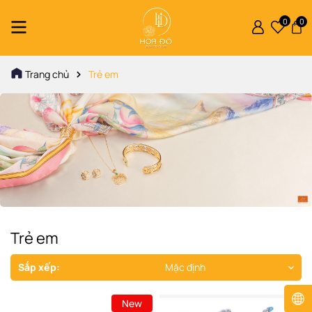
0
0
Trang chủ
Trẻ em
Trẻ em
Sắp xếp:
Mặc định
New