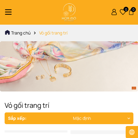
0
0
Trang chủ
Vỏ gối trang trí
Vỏ gối trang trí
Sắp xếp:
Mặc định