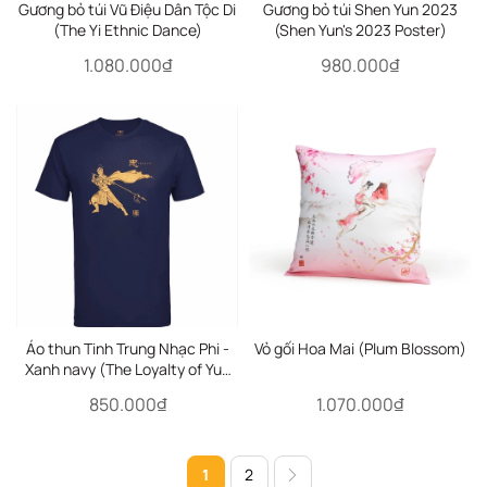
Gương bỏ túi Vũ Điệu Dân Tộc Di
Gương bỏ túi Shen Yun 2023
(The Yi Ethnic Dance)
(Shen Yun's 2023 Poster)
1.080.000₫
980.000₫
Áo thun Tinh Trung Nhạc Phi -
Vỏ gối Hoa Mai (Plum Blossom)
Xanh navy (The Loyalty of Yue
Fei)
850.000₫
1.070.000₫
1
2