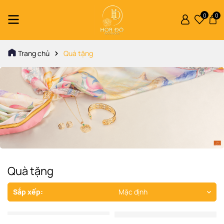
0
0
Trang chủ
Quà tặng
Quà tặng
Sắp xếp:
Mặc định