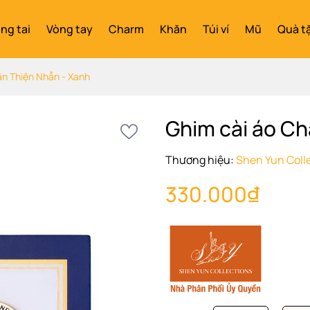
ng tai
Vòng tay
Charm
Khăn
Túi ví
Mũ
Quà t
ân Thiện Nhẫn - Xanh
Ghim cài áo Ch
Thương hiệu:
Shen Yun Coll
330.000₫