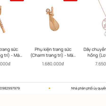
trang sức
Phụ kiện trang sức
Dây chuyền
g trí) - Màu
(Charm trang trí) - Màu
hồng (Lot
Flute)
vàng (Pipa)
Ov
.000₫
1.680.000₫
7.65
7979
Nhà phân phối ủy quyền thương 