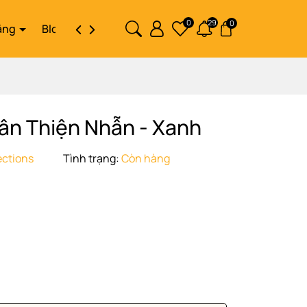
0
29
0
ặng
Blog
Liên hệ
ân Thiện Nhẫn - Xanh
ections
Tình trạng:
Còn hàng