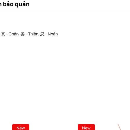
 bảo quản
p: 真 - Chân, 善 - Thiện, 忍 - Nhẫn
New
New