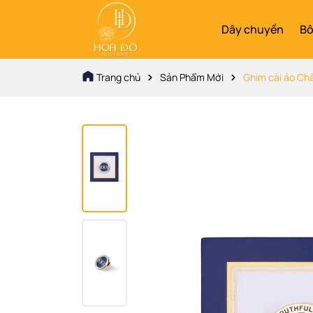
Dây chuyền
Bô
Trang chủ
Sản Phẩm Mới
Ghim cài áo Ch