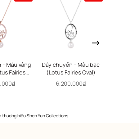
 - Màu vàng
Dây chuyền - Màu bạc
Dây chuyề
us Fairies
(Lotus Fairies Oval)
hồng (Lotus
al)
0.000₫
6.200.000₫
6.20
hiệu Shen Yun Collections
Hot