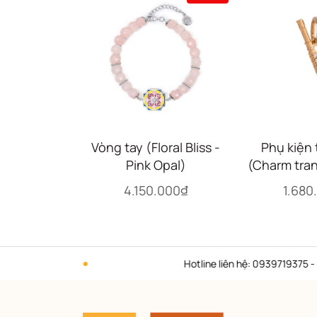
Vòng tay (Floral Bliss -
Phụ kiện 
Pink Opal)
(Charm tran
vàng (
4.150.000₫
1.680
Hotline liên hệ: 0939719375 - 098299