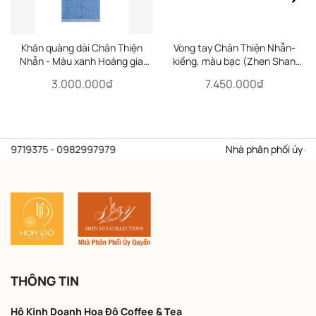
Khăn quàng dài Chân Thiện
Vòng tay Chân Thiện Nhẫn-
Nhẫn - Màu xanh Hoàng gia
kiềng, màu bạc (Zhen Shan
(Zhen Shan Ren Royal)
Ren Wondrous Words)
3.000.000₫
7.450.000₫
939719375 - 0982997979
Nhà phân phối ủy quyền
THÔNG TIN
Hộ Kinh Doanh Hoa Đô Coffee & Tea