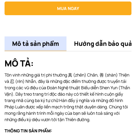
MUA NGAY
Mô tả sản phẩm
Hướng dẫn bảo quản
MÔ TẢ:
Tôn vinh những giá trị phi thường 真 (zhēn) Chân, 善 (shàn) Thiện
và 忍 (rĕn) Nhẫn, đây là những đặc điểm thường được truyền tải
trong các vũ điệu của Đoàn Nghệ thuật Biểu diễn Shen Yun (Thần
Vận). Dây treo trang trí độc đáo này có thiết kế hình cuộn giấy
trang nhã cùng ba ký tự chữ Hán đầy ý nghĩa và những đồ hình
Pháp Luân được xếp liền mạch trông thật duyên dáng. Chúng tôi
mong rằng hành trình mỗi ngày của bạn sẽ luôn toả sáng với
những điều kỳ diệu vươn tới tận Thiên đường.
THÔNG TIN SẢN PHẨM: