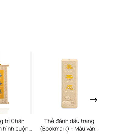
g trí Chân
Thẻ đánh dấu trang
Thẻ đánh
n hình cuộn
(Bookmark) - Màu vàng
(Bookmark
han Ren)
(Zhen Shan Ren)
(Zhen 