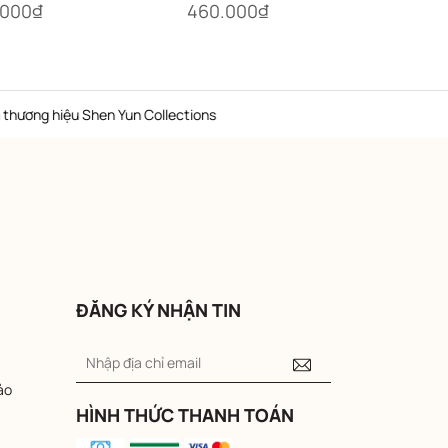
.000₫
460.000₫
460
iệu Shen Yun Collections
Hotl
ĐĂNG KÝ NHẬN TIN
ảo
HÌNH THỨC THANH TOÁN