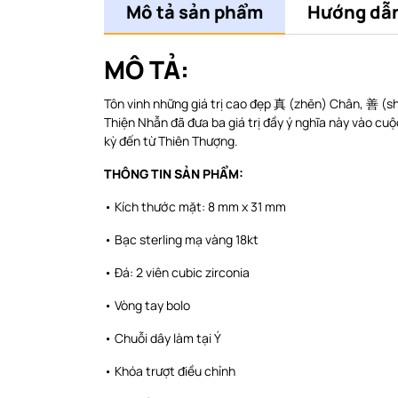
Mô tả sản phẩm
Hướng dẫn
MÔ TẢ:
Tôn vinh những giá trị cao đẹp 真 (zhēn) Chân, 善 (sh
Thiện Nhẫn đã đưa ba giá trị đầy ý nghĩa này vào cu
kỳ đến từ Thiên Thượng.
THÔNG TIN SẢN PHẨM:
• Kích thước mặt: 8 mm x 31 mm
• Bạc sterling mạ vàng 18kt
• Đá: 2 viên cubic zirconia
• Vòng tay bolo
• Chuỗi dây làm tại Ý
• Khóa trượt điều chỉnh