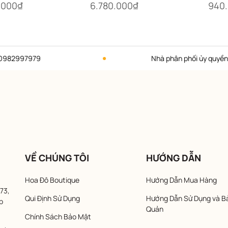
.000₫
6.780.000₫
940
s Words)
Words)
979
Nhà phân phối ủy quyền thương h
VỀ CHÚNG TÔI
HƯỚNG DẪN
Hoa Đô Boutique
Hướng Dẫn Mua Hàng
73,
Qui Định Sử Dụng
Hướng Dẫn Sử Dụng và B
p
Quản
Chính Sách Bảo Mật