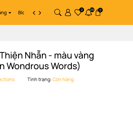
0
29
0
ặng
Blog
Liên hệ
 Thiện Nhẫn - màu vàng
n Wondrous Words)
ections
Tình trạng:
Còn hàng