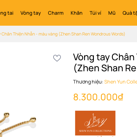
ng tai
Vòng tay
Charm
Khăn
Túi ví
Mũ
Quà t
y Chân Thiện Nhẫn - màu vàng (Zhen Shan Ren Wondrous Words)
Vòng tay Chân
(Zhen Shan Re
Thương hiệu:
Shen Yun Coll
8.300.000₫