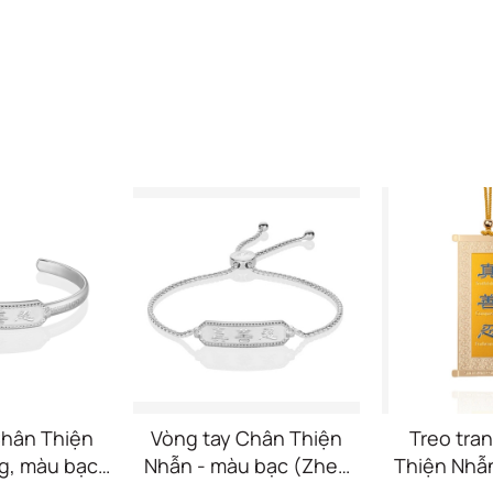
Chân Thiện
Vòng tay Chân Thiện
Treo tran
g, màu bạc
Nhẫn - màu bạc (Zhen
Thiện Nhẫ
han Ren
Shan Ren Wondrous
(Zhen S