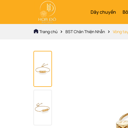
Dây chuyền
Bô
Trang chủ
BST Chân Thiện Nhẫn
Vòng ta