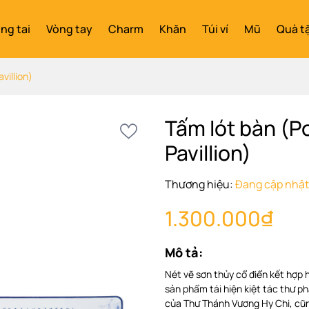
ng tai
Vòng tay
Charm
Khăn
Túi ví
Mũ
Quà t
villion)
Tấm lót bàn (P
Pavillion)
Thương hiệu:
Đang cập nhậ
1.300.000₫
Mô tả:
Nét vẽ sơn thủy cổ điển kết hợp 
sản phẩm tái hiện kiệt tác thư p
của Thư Thánh Vương Hy Chi, cũng