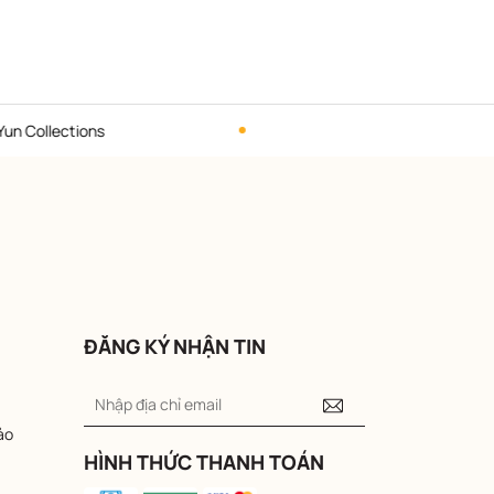
lections
Hotline liên hệ: 09
ĐĂNG KÝ NHẬN TIN
ảo
HÌNH THỨC THANH TOÁN