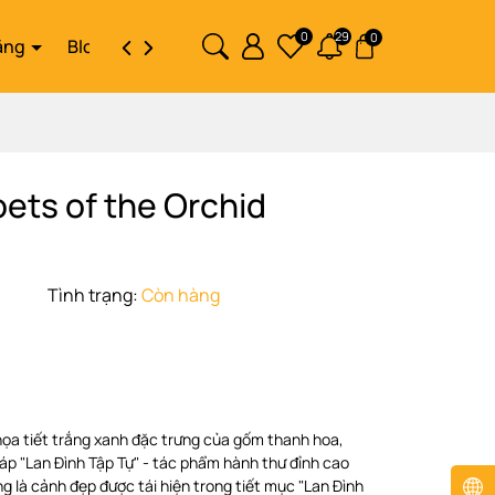
0
29
0
ặng
Blog
Liên hệ
oets of the Orchid
t
Tình trạng:
Còn hàng
họa tiết trắng xanh đặc trưng của gốm thanh hoa,
háp "Lan Đình Tập Tự" - tác phẩm hành thư đỉnh cao
 là cảnh đẹp được tái hiện trong tiết mục "Lan Đình