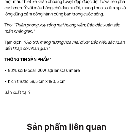
một mẫu thiết kế khăn choàng tuyệt đẹp được dệt từ vải len pha
cashmere Ý với màu hồng chủ đạo ra đời, mang theo sự ấm áp và
lòng dũng cảm đồng hành cùng bạn trong cuộc sống.
Thơ:
“Thiên phong xuy tống mai hương viễn; Báo đắc xuân sắc
mãn nhân gian.”
Tạm dịch:
“Gió trời mang hương hoa mai đi xa; Báo hiệu sắc xuân
đến khắp cõi nhân gian.”
THÔNG TIN SẢN PHẨM:
• 80% sợi Modal, 20% sợi len Cashmere
• Kích thước 58,5 cm x 190,5 cm
Sản xuất tại Ý
Sản phẩm liên quan