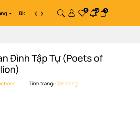
0
29
0
ặng
Blog
Liên hệ
an Đình Tập Tự (Poets of
lion)
ections
Tình trạng:
Còn hàng