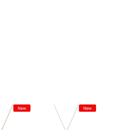
New
New