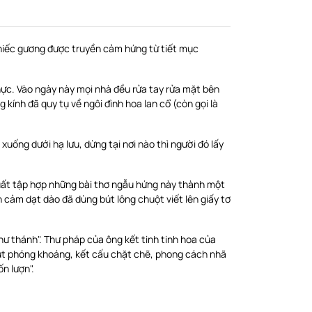
hiếc gương được truyền cảm hứng từ tiết mục
hực. Vào ngày này mọi nhà đều rửa tay rửa mặt bên
kính đã quy tụ về ngôi đình hoa lan cổ (còn gọi là
xuống dưới hạ lưu, dừng tại nơi nào thì người đó lấy
xuất tập hợp những bài thơ ngẫu hứng này thành một
nh cảm dạt dào đã dùng bút lông chuột viết lên giấy tơ
hư thánh". Thư pháp của ông kết tinh tinh hoa của
út phóng khoáng, kết cấu chặt chẽ, phong cách nhã
n lượn".