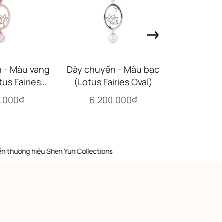
 - Màu vàng
Dây chuyền - Màu bạc
Dây chuyề
us Fairies
(Lotus Fairies Oval)
hồng (Lotus
al)
0.000₫
6.200.000₫
6.20
iệu Shen Yun Collections
Hotl