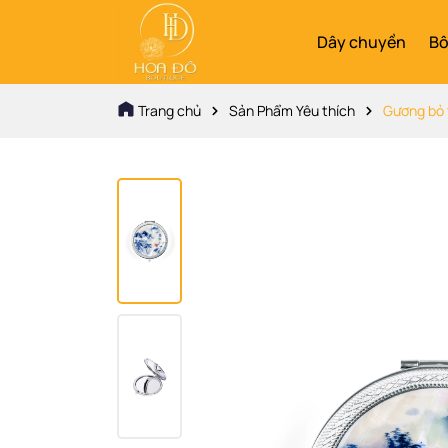
Dây chuyền
Bô
Trang chủ
Sản Phẩm Yêu thích
Gương bỏ t