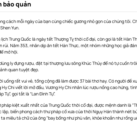
 bảo quản
ong cách mỗi ngày của bạn cùng chiếc gương nhỏ gọn của chúng tôi. C
 Shen Yun.
ịch Trung Quốc là ngày tết Thượng Tỵ thời cổ đại, còn gọi là tết Hàn T
n rủi. Năm 353, nhân dịp ăn tết Hàn Thực, một nhóm những học giả đáng 
để mở hội.
ùng ly đựng rượu, đặt tại thượng lưu sông Khúc Thủy để nó tự cuốn trôi 
cảnh quan tuyệt đẹp.
i uống rất vui vẻ, tổng cộng đã làm được 37 bài thơ hay. Có người đề 
ng Hy Chi viết lời mở đầu, Vương Hy Chi nhân lúc rượu nồng cao hứng, tì
 Tự”, gọi tắt là “Lan Đình Tự”.
 pháp kiệt xuất nhất của Trung Quốc thời cổ đại, được mệnh danh là "T
 lập, biến phong cách thư pháp cổ xưa của thời Ngụy Hán thành nét b
 ta miêu tả chữ của ông "bay bổng như phù vân, khỏe khoắn như rồng uố