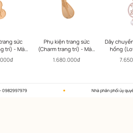
trang sức
Phụ kiện trang sức
Dây chuyền
g trí) - Màu
(Charm trang trí) - Màu
hồng (Lot
Violin)
vàng (Pipa)
Ov
.000₫
1.680.000₫
7.65
979
Nhà phân phối ủy quyền thương h