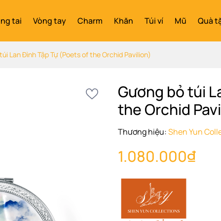
ng tai
Vòng tay
Charm
Khăn
Túi ví
Mũ
Quà t
úi Lan Đình Tập Tự (Poets of the Orchid Pavilion)
Gương bỏ túi L
the Orchid Pavi
Thương hiệu:
Shen Yun Coll
1.080.000₫