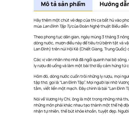
Mô tả sản phẩm
Hướng dẫn
Hãy thêm một chút vẻ đẹp của thi ca bất hủ vào ph
múa
Lan Đình Tập Tự
của Đoàn Nghệ thuật Biểu diễn
Theo phong tục dân gian, ngày mùng 3 tháng 3 nông l
dòng nước, mượn điều này để tiêu trừ bệnh tật và vậ
Lan Đình) trên núi Hội Kê (Chiết Giang, Trung Quốc) 
Các vị văn nhân nho nhã đã ngồi quanh hai bờ sông, d
ly rượu đó uống và làm một bài thơ lấy cảm hứng từ 
Hôm đó, dòng nước cuốn trôi những ly rượu, mọi ngườ
tập thơ, gọi là “Lan Đình Tập”. Mọi người lại nhờ Vươ
tằm, viết liền một mạch. Đây chính là bài “Lan Đình Tập
Nói về Vương Hy Chi, ông là một trong những nhà thư
những môn phái khác nhau tạo thành một thể hệ độc
nhặn tự nhiên, thế bút khỏe khoắn, tuyệt đẹp. Người