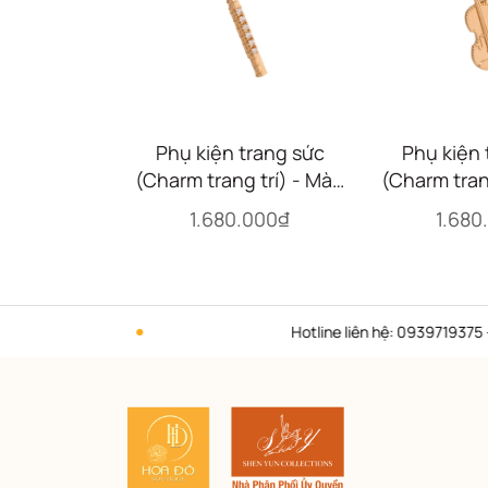
Phụ kiện trang sức
Phụ kiện 
(Charm trang trí) - Màu
(Charm tran
vàng (Flute)
vàng (
1.680.000₫
1.680
Hotline liên hệ: 0939719375 - 0982997