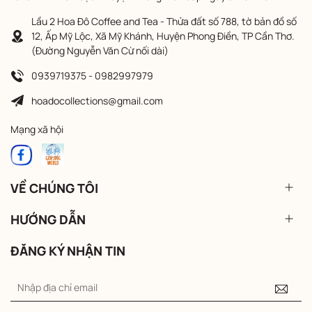
Lầu 2 Hoa Đô Coffee and Tea - Thửa đất số 788, tờ bản đồ số
12, Ấp Mỹ Lộc, Xã Mỹ Khánh, Huyện Phong Điền, TP Cần Thơ.
(Đường Nguyễn Văn Cừ nối dài)
0939719375 - 0982997979
hoadocollections@gmail.com
Mạng xã hội
VỀ CHÚNG TÔI
HƯỚNG DẪN
ĐĂNG KÝ NHẬN TIN