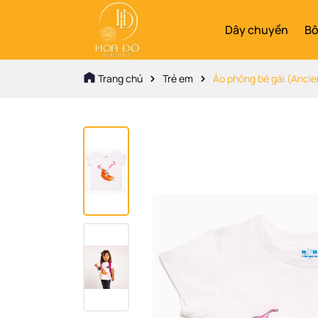
Dây chuyền
Bô
Trang chủ
Trẻ em
Áo phông bé gái (Ancie