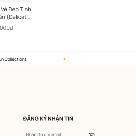
 Vẻ Đẹp Tinh
án (Delicate
the Han 300)
.000₫
ions
Hotline liên hệ: 093971
ĐĂNG KÝ NHẬN TIN