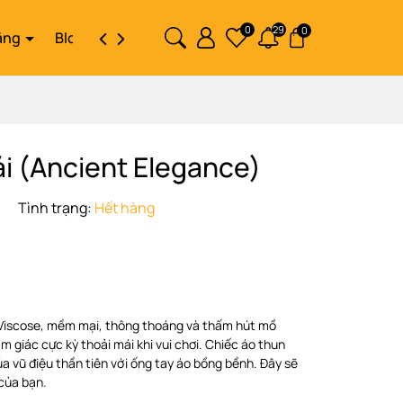
0
29
0
ặng
Blog
Liên hệ
i (Ancient Elegance)
Tình trạng:
Hết hàng
Viscose, mềm mại, thông thoáng và thấm hút mồ
 giác cực kỳ thoải mái khi vui chơi. Chiếc áo thun
a vũ điệu thần tiên với ống tay áo bồng bềnh. Đây sẽ
của bạn.