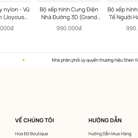
y nylon - Vũ
Bộ xếp hình Cung Điện
Bộ xếp hình
h (Joyous
Nhà Đường 3D (Grand
Tế Người H
cer)
Tang Palace 3D)
Beauty of 
.000₫
990.000₫
990
Nhà phân phối ủy quyền thương hiệu Shen Yun Collect
VỀ CHÚNG TÔI
HƯỚNG DẪN
Hoa Đô Boutique
Hướng Dẫn Mua Hàng