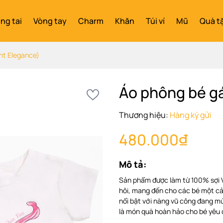
ng tai
Vòng tay
Charm
Khăn
Túi ví
Mũ
Quà t
nt Elegance)
Áo phông bé gá
Thương hiệu:
Hàng ký gửi
480.000₫
Mô tả:
Sản phẩm được làm từ 100% sợi 
hôi, mang đến cho các bé một cảm
nổi bật với nàng vũ công đang mú
là món quà hoàn hảo cho bé yêu 