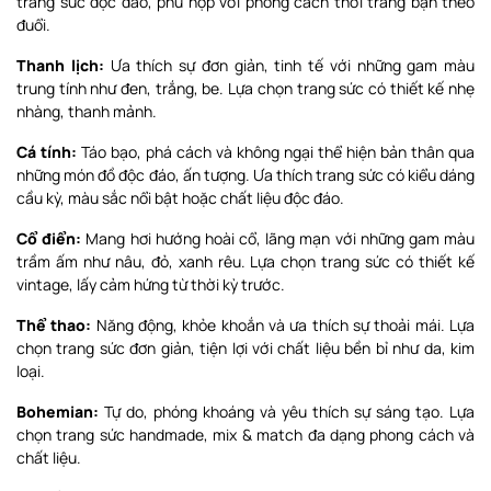
trang sức độc đáo, phù hợp với phong cách thời trang bạn theo
đuổi.
Thanh lịch:
Ưa thích sự đơn giản, tinh tế với những gam màu
trung tính như đen, trắng, be. Lựa chọn trang sức có thiết kế nhẹ
nhàng, thanh mảnh.
Cá tính:
Táo bạo, phá cách và không ngại thể hiện bản thân qua
những món đồ độc đáo, ấn tượng. Ưa thích trang sức có kiểu dáng
cầu kỳ, màu sắc nổi bật hoặc chất liệu độc đáo.
Cổ điển:
Mang hơi hướng hoài cổ, lãng mạn với những gam màu
trầm ấm như nâu, đỏ, xanh rêu. Lựa chọn trang sức có thiết kế
vintage, lấy cảm hứng từ thời kỳ trước.
Thể thao:
Năng động, khỏe khoắn và ưa thích sự thoải mái. Lựa
chọn trang sức đơn giản, tiện lợi với chất liệu bền bỉ như da, kim
loại.
Bohemian:
Tự do, phóng khoáng và yêu thích sự sáng tạo. Lựa
chọn trang sức handmade, mix & match đa dạng phong cách và
chất liệu.