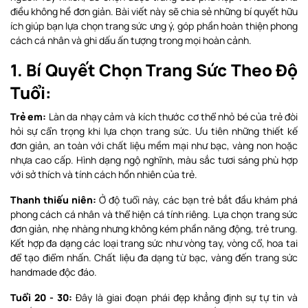
điều không hề đơn giản. Bài viết này sẽ chia sẻ những bí quyết hữu
ích giúp bạn lựa chọn trang sức ưng ý, góp phần hoàn thiện phong
cách cá nhân và ghi dấu ấn tượng trong mọi hoàn cảnh.
1. Bí Quyết Chọn Trang Sức Theo Độ
Tuổi:
Trẻ em:
Làn da nhạy cảm và kích thước cơ thể nhỏ bé của trẻ đòi
hỏi sự cẩn trọng khi lựa chọn trang sức. Ưu tiên những thiết kế
đơn giản, an toàn với chất liệu mềm mại như bạc, vàng non hoặc
nhựa cao cấp. Hình dạng ngộ nghĩnh, màu sắc tươi sáng phù hợp
với sở thích và tính cách hồn nhiên của trẻ.
Thanh thiếu niên:
Ở độ tuổi này, các bạn trẻ bắt đầu khám phá
phong cách cá nhân và thể hiện cá tính riêng. Lựa chọn trang sức
đơn giản, nhẹ nhàng nhưng không kém phần năng động, trẻ trung.
Kết hợp đa dạng các loại trang sức như vòng tay, vòng cổ, hoa tai
để tạo điểm nhấn. Chất liệu đa dạng từ bạc, vàng đến trang sức
handmade độc đáo.
Tuổi 20 - 30:
Đây là giai đoạn phái đẹp khẳng định sự tự tin và