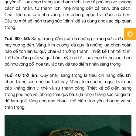
quyến rũ. Lựa chọn trang sức thanh lịch, tinh tế phù hợp với phong
cách cá nhân, từ thanh lịch, nhẹ nhàng đến cá tính, phá cách.
Chất liệu cao cấp như vàng, kim cương, ngọc trai được ưu tiên.
Đầu tư một số món trang sức "đinh" để sử dụng cho các dịp quan
trọng.
Tuổi 30 - 40:
Sang trọng, đẳng cấp là những gì trang sức ở độ tuổi
này hướng đến. Vàng, kim cương, đá quý là những lựa chọn hoàn
hảo để tôn lên sự quý phái và trưởng thành. Thiết kế tinh tế, tỉ mỉ
thể hiện đẳng cấp và gu thẩm mỹ tinh tế. Lựa chọn trang sức theo
bộ như vòng cổ, hoa tai, lắc tay để tạo điểm nhấn sang trọng.
Tuổi 40 trở lên:
Quý phái, sang trọng là tiêu chí hàng đầu khi
chọn trang sức cho lứa tuổi này. Vàng, kim cương, ngọc trai cao
cấp khẳng định vị thế và sự thành công. Thiết kế cổ điển, sang
trọng phù hợp với phong thái quý bà. Lựa chọn trang sức có giá trị
để làm quà tặng cho con cháu, thể hiện tình yêu thương và sự
trân trọng.