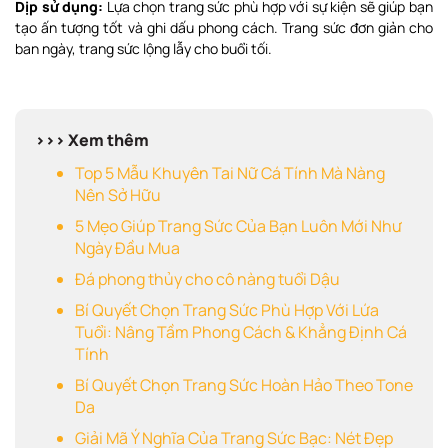
Dịp sử dụng:
Lựa chọn trang sức phù hợp với sự kiện sẽ giúp bạn
tạo ấn tượng tốt và ghi dấu phong cách. Trang sức đơn giản cho
ban ngày, trang sức lộng lẫy cho buổi tối.
>>> Xem thêm
Top 5 Mẫu Khuyên Tai Nữ Cá Tính Mà Nàng
Nên Sở Hữu
5 Mẹo Giúp Trang Sức Của Bạn Luôn Mới Như
Ngày Đầu Mua
Đá phong thủy cho cô nàng tuổi Dậu
Bí Quyết Chọn Trang Sức Phù Hợp Với Lứa
Tuổi: Nâng Tầm Phong Cách & Khẳng Định Cá
Tính
Bí Quyết Chọn Trang Sức Hoàn Hảo Theo Tone
Da
Giải Mã Ý Nghĩa Của Trang Sức Bạc: Nét Đẹp