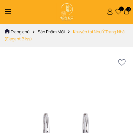
0
0
Trang chủ
Sản Phẩm Mới
Khuyên tai Như Ý Trang Nhã
(Elegant Bliss)