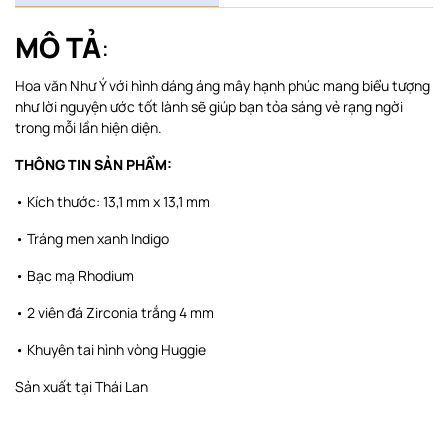
MÔ TẢ
:
Hoa văn Như Ý với hình dáng áng mây hạnh phúc mang biểu tượng
như lời nguyện ước tốt lành sẽ giúp bạn tỏa sáng vẻ rạng ngời
trong mỗi lần hiện diện.
THÔNG TIN SẢN PHẨM:
• Kích thước: 13,1 mm x 13,1 mm
• Tráng men xanh Indigo
• Bạc mạ Rhodium
• 2 viên đá Zirconia trắng 4 mm
• Khuyên tai hình vòng Huggie
Sản xuất tại Thái Lan