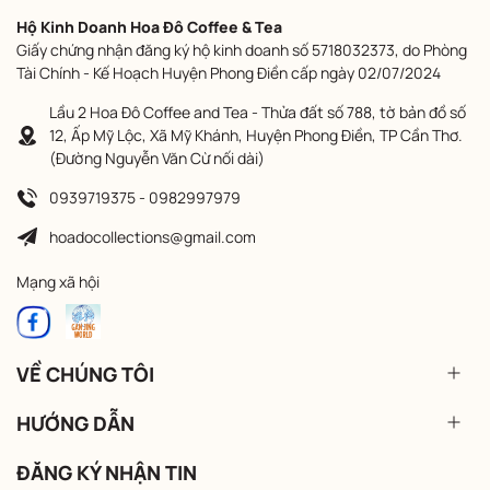
Hộ Kinh Doanh Hoa Đô Coffee & Tea
Giấy chứng nhận đăng ký hộ kinh doanh số 5718032373, do Phòng
Tài Chính - Kế Hoạch Huyện Phong Điền cấp ngày 02/07/2024
Lầu 2 Hoa Đô Coffee and Tea - Thửa đất số 788, tờ bản đồ số
12, Ấp Mỹ Lộc, Xã Mỹ Khánh, Huyện Phong Điền, TP Cần Thơ.
(Đường Nguyễn Văn Cừ nối dài)
0939719375 - 0982997979
hoadocollections@gmail.com
Mạng xã hội
VỀ CHÚNG TÔI
HƯỚNG DẪN
ĐĂNG KÝ NHẬN TIN