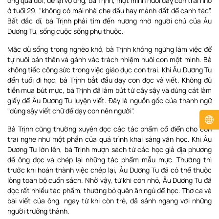
ông qua đời, để lại vợ ông, bà Trịnh, một mình nuôi daỵ con trai nhỏ
ở tuổi 29, "không có mái nhà che đầu hay mảnh đất để canh tác".
Bất đắc dĩ, bà Trịnh phải tìm đến nương nhờ người chú của Âu
Dương Tu, sống cuộc sống phụ thuộc.
Mặc dù sống trong nghèo khó, bà Trịnh không ngừng làm việc để
tự nuôi bản thân và gánh vác trách nhiệm nuôi con một mình. Bà
không tiếc công sức trong việc giáo dục con trai. Khi Âu Dương Tu
đến tuổi đi học, bà Trịnh bắt đầu dạy con đọc và viết. Không đủ
tiền mua bút mực, bà Trịnh đã làm bút từ cây sậy và dùng cát làm
giấy để Âu Dương Tu luyện viết. Đây là nguồn gốc của thành ngữ
"dùng sậy viết chữ để dạy con nên người".
Bà Trịnh cũng thường xuyên đọc các tác phẩm cổ điển cho con
trai nghe như một phần của quá trình khai sáng văn học. Khi Âu
Dương Tu lớn lên, bà Trịnh mượn sách từ các học giả địa phương
để ông đọc và chép lại những tác phẩm mẫu mực. Thường thì
trước khi hoàn thành việc chép lại, Âu Dương Tu đã có thể thuộc
lòng toàn bộ cuốn sách. Nhờ vậy, từ khi còn nhỏ, Âu Dương Tu đã
đọc rất nhiều tác phẩm, thường bỏ quên ăn ngủ để học. Thơ ca và
bài viết của ông, ngay từ khi còn trẻ, đã sánh ngang với những
người trưởng thành.