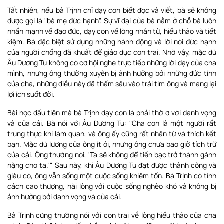
Tất nhiên, nếu bà Trịnh chỉ dạy con biết đọc và viết, bà sẽ không
được gọi là "bà mẹ đức hạnh". Sự vĩ đại của bà nằm ở chỗ bà luôn
nhấn mạnh về đạo đức, dạy con về lòng nhân từ, hiếu thảo và tiết
kiệm. Bà đặc biệt sử dụng những hành động và lời nói đức hạnh
của người chồng đã khuất để giáo dục con trai. Nhờ vậy, mặc dù
Âu Dương Tu không có cơ hội nghe trực tiếp những lời dạy của cha
mình, nhưng ông thường xuyên bị ảnh hưởng bởi những đức tính
của cha, những điều này đã thấm sâu vào trái tim ông và mang lại
lợi ích suốt đời.
Bài học đầu tiên mà bà Trịnh dạy con là phải thờ ơ với danh vọng
và của cải. Bà nói với Âu Dương Tu: "Cha con là một người rất
trung thực khi làm quan, và ông ấy cũng rất nhân từ và thích kết
bạn. Mặc dù lương của ông ít ỏi, nhưng ông chưa bao giờ tích trữ
của cải. Ông thường nói, 'Ta sẽ không để tiền bạc trở thành gánh
nặng cho ta.'" Sau này, khi Âu Dương Tu đạt được thành công và
giàu có, ông vẫn sống một cuộc sống khiêm tốn. Bà Trịnh có tính
cách cao thượng, hài lòng với cuộc sống nghèo khó và không bị
ảnh hưởng bởi danh vọng và của cải.
Bà Trịnh cũng thường nói với con trai về lòng hiếu thảo của cha