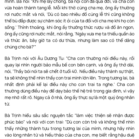
mình. Bà nói: "Khi mẹ lấy chồng, bà nội con đã qua đời, và cha con
vừa hoàn thành tang lễ. Mỗi khi thờ cúng cha mẹ, ông ấy thường
rơi nước mắt và nói, 'Dù có bao nhiêu đồ cúng lễ thì cũng không
thể bù đắp được sự chăm sóc ít ỏi của ta đối với cha mẹ khi họ còn
sống.' Thỉnh thoảng, khi ông ấy thưởng thức rượu và đồ ăn ngon,
ông ấy cũng rơi nước mắt, nói rằng, 'Ngày xưa mẹ ta thiếu quần áo
và thức ăn, bây giờ ta có dư thừa, nhưng làm sao có thể dâng
chúng cho bà?'"
Bà Trịnh nói với Âu Dương Tu: "Cha con thường nói điều này, rồi
quay lại nhìn người bảo mẫu bế con bên cạnh, và ông ấy thở dài,
nói, 'Thầy bói nói ta sẽ chết ở tuổi 40. Nếu điều này thành sự thật,
ta sẽ không thể nhìn thấy con trai mình lớn lên. Trong tương lai, bà
nhất định phải kể lại điều này cho con trai ta nghe.' Cha con
thường dùng điều này để dạy bảo thế hệ trẻ trong gia đình, vì vậy
mẹ nhớ rất rõ. Ngay cả ở nhà, ông ấy thực sự là một quý ông nhân
từ.
Bà Trịnh hiểu sâu sắc nguyên tắc "làm việc thiện sẽ nhận được
phúc báo" và nói với con trai: "Dù con còn trẻ và không thể nhìn
thấy những thành tựu trong tương lai của mình, nhưng hãy nhìn
vào lòng nhân từ và hiếu thảo của cha con, mẹ biết rằng hậu duệ