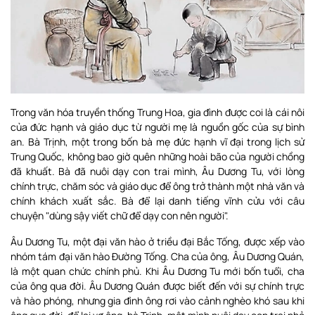
Trong văn hóa truyền thống Trung Hoa, gia đình được coi là cái nôi
của đức hạnh và giáo dục từ người mẹ là nguồn gốc của sự bình
an. Bà Trịnh, một trong bốn bà mẹ đức hạnh vĩ đại trong lịch sử
Trung Quốc, không bao giờ quên những hoài bão của người chồng
đã khuất. Bà đã nuôi dạy con trai mình, Âu Dương Tu, với lòng
chính trực, chăm sóc và giáo dục để ông trở thành một nhà văn và
chính khách xuất sắc. Bà để lại danh tiếng vĩnh cửu với câu
chuyện "dùng sậy viết chữ để dạy con nên người".
Âu Dương Tu, một đại văn hào ở triều đại Bắc Tống, được xếp vào
nhóm tám đại văn hào Đường Tống. Cha của ông, Âu Dương Quán,
là một quan chức chính phủ. Khi Âu Dương Tu mới bốn tuổi, cha
của ông qua đời. Âu Dương Quán được biết đến với sự chính trực
và hào phóng, nhưng gia đình ông rơi vào cảnh nghèo khó sau khi