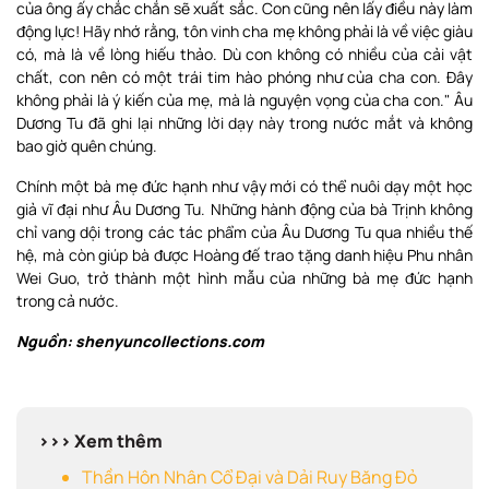
của ông ấy chắc chắn sẽ xuất sắc. Con cũng nên lấy điều này làm
động lực! Hãy nhớ rằng, tôn vinh cha mẹ không phải là về việc giàu
có, mà là về lòng hiếu thảo. Dù con không có nhiều của cải vật
chất, con nên có một trái tim hào phóng như của cha con. Đây
không phải là ý kiến của mẹ, mà là nguyện vọng của cha con." Âu
Dương Tu đã ghi lại những lời dạy này trong nước mắt và không
bao giờ quên chúng.
Chính một bà mẹ đức hạnh như vậy mới có thể nuôi dạy một học
giả vĩ đại như Âu Dương Tu. Những hành động của bà Trịnh không
chỉ vang dội trong các tác phẩm của Âu Dương Tu qua nhiều thế
hệ, mà còn giúp bà được Hoàng đế trao tặng danh hiệu Phu nhân
Wei Guo, trở thành một hình mẫu của những bà mẹ đức hạnh
trong cả nước.
Nguồn: shenyuncollections.com
>>> Xem thêm
Thần Hôn Nhân Cổ Đại và Dải Ruy Băng Đỏ