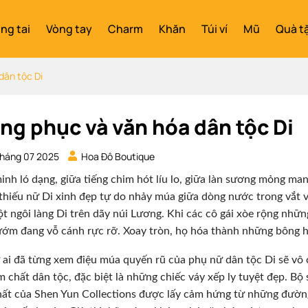
ng tai
Vòng tay
Charm
Khăn
Túi ví
Mũ
Quà t
dân tộc Di
ng phục và văn hóa dân tộc Di
háng 07 2025
Hoa Đô Boutique
inh ló dạng, giữa tiếng chim hót líu lo, giữa làn sương mỏng ma
hiếu nữ Di xinh đẹp tự do nhảy múa giữa dòng nước trong vắt 
t ngôi làng Di trên dãy núi Lương. Khi các cô gái xòe rộng nhữ
ớm đang vỗ cánh rực rỡ. Xoay tròn, họ hóa thành những bông h
 ai đã từng xem điệu múa quyến rũ của phụ nữ dân tộc Di sẽ vô
m chất dân tộc, đặc biệt là những chiếc váy xếp ly tuyệt đẹp. Bộ
ất của Shen Yun Collections được lấy cảm hứng từ những đườ