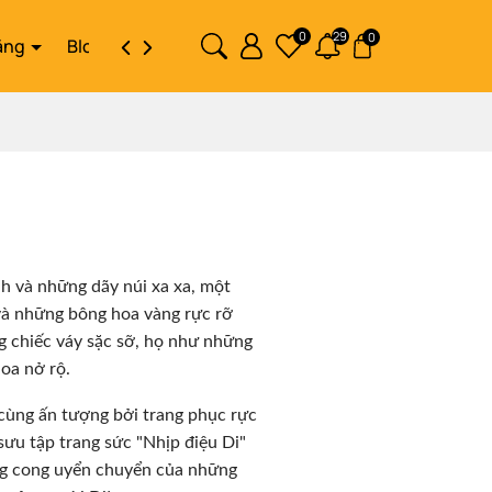
0
29
0
ặng
Blog
Liên hệ
nh và những dãy núi xa xa, một
và những bông hoa vàng rực rỡ
ng chiếc váy sặc sỡ, họ như những
oa nở rộ.
 cùng ấn tượng bởi trang phục rực
 sưu tập trang sức "Nhịp điệu Di"
ng cong uyển chuyển của những