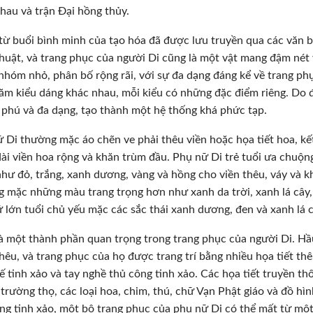
hau và trận Đại hồng thủy.
từ buổi bình minh của tạo hóa đã được lưu truyền qua các văn bản
huật, và trang phục của người Di cũng là một vật mang đậm nét
nhóm nhỏ, phân bố rộng rãi, với sự đa dạng đáng kể về trang phụ
ăm kiểu dáng khác nhau, mỗi kiểu có những đặc điểm riêng. Do đ
phú và đa dạng, tạo thành một hệ thống khá phức tạp.
 Di thường mặc áo chẽn ve phải thêu viền hoặc họa tiết hoa, kế
ài viền hoa rộng và khăn trùm đầu. Phụ nữ Di trẻ tuổi ưa chuộ
hư đỏ, trắng, xanh dương, vàng và hồng cho viền thêu, váy và k
 mặc những màu trang trọng hơn như xanh da trời, xanh lá cây, t
 lớn tuổi chủ yếu mặc các sắc thái xanh dương, đen và xanh lá 
à một thành phần quan trọng trong trang phục của người Di. Hầ
hêu, và trang phục của họ được trang trí bằng nhiều họa tiết th
kế tinh xảo và tay nghề thủ công tinh xảo. Các họa tiết truyền 
trường thọ, các loại hoa, chim, thú, chữ Vạn Phật giáo và đồ hì
ng tinh xảo, một bộ trang phục của phụ nữ Di có thể mất từ mộ