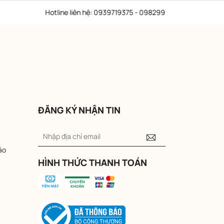
9375 - 0982997979
Nhà phân phối ủy 
ĐĂNG KÝ NHẬN TIN
ảo
HÌNH THỨC THANH TOÁN