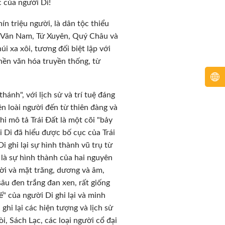
c của người Di!
ín triệu người, là dân tộc thiểu
h Vân Nam, Tứ Xuyên, Quý Châu và
i xa xôi, tương đối biệt lập với
nền văn hóa truyền thống, từ
nh", với lịch sử và trí tuệ đáng
ên loài người đến từ thiên đàng và
hi mô tả Trái Đất là một cõi "bảy
 Di đã hiểu được bố cục của Trái
 ghi lại sự hình thành vũ trụ từ
là sự hình thành của hai nguyên
rời và mặt trăng, dương và âm,
âu đen trắng đan xen, rất giống
 của người Di ghi lại và minh
ghi lại các hiện tượng và lịch sử
i, Sách Lạc, các loại người cổ đại