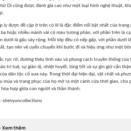
hữ Di cũng được đánh giá cao như một loại hình nghệ thuật, khá
i.
p ly được đề cập ở trên có lẽ là đặc điểm nổi bật nhất của tran
 ba hoặc nhiều mảnh vải có màu tương phản, với phần trên là cạ
n dưới là gấu váy rộng. Mỗi lớp đều có nếp gấp, với phần dưới l
ất, tạo nên vẻ uyển chuyển khi bước đi và hiệu ứng như một bô
c rực rỡ, đường thêu tinh xảo và phong cách truyền thống của 
ảo trí tuệ, sự giản dị, nhiệt huyết, lòng tốt và sự gìn giữ cẩn th
của dân tộc cổ xưa này. Trong thời đại hiện đại, vật chất và ph
ệu múa và trang phục của họ mở ra một cánh cửa thời gian, cho 
 hòa hợp giữa con người và thần thánh.
 shenyuncollections
> Xem thêm