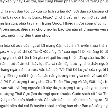
váy xếp ly này. Giờ thì, hãy cùng khám phá văn hóa và trang phụ
Di là một dân tộc cổ xưa có lịch sử lâu đời, với dân số khoảng ch
 thứ bảy của Trung Quốc. Người Di chủ yếu sinh sống ở các tỉn
ng lân cận, phía tây nam Trung Quốc. Nhiều người sống ở vùng nú
ới bên ngoài, điều này cho phép họ bảo tồn gần như nguyên vẹn 
tục, ngôn ngữ đến trang phục.
n hóa cổ xưa của người Di mang đậm dấu ấn "truyền thừa thần thá
gạc. Ví dụ, sử thi cổ "Lê Ô Đức Nghĩa" của người Di kể rằng tổ ti
ựng gian khổ trên trần gian vì quê hương thiên đàng của họ. Sử t
 năm nước", ám chỉ bảy lục địa và năm đại dương, cho thấy người
 hàng ngàn năm trước. Văn bản cổ "Vô Thế Kỷ Lược" của người Di
ng đến sự xuất hiện của các năng lượng trong và mờ, và sau đó 
 là "Ai Pu", tượng trưng cho Cha Thiên Thượng và Mẹ Đất, mặt t
a vạn vật. Những nguyên tố này được tượng trưng bằng hai con s
ểu tượng Thái Cực (âm dương) quen thuộc. Cuốn sách cổ "Na Thế"
ỹ đạo của chín hành tinh. Các văn bản lịch sử khác của người Di 
gười hiện đại coi là huyền thoại, chẳng hạn như Bản đồ sông ngò