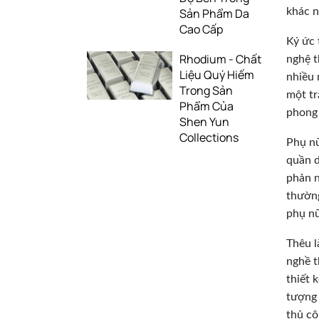
khác n
Sản Phẩm Da
Cao Cấp
Ký ức 
Rhodium - Chất
nghệ t
Liệu Quý Hiếm
nhiều 
Trong Sản
một tr
Phẩm Của
phong 
Shen Yun
Collections
Phụ nữ
quần d
phản n
thường
phụ nữ
Thêu l
nghề t
thiết 
tượng 
thủ cô