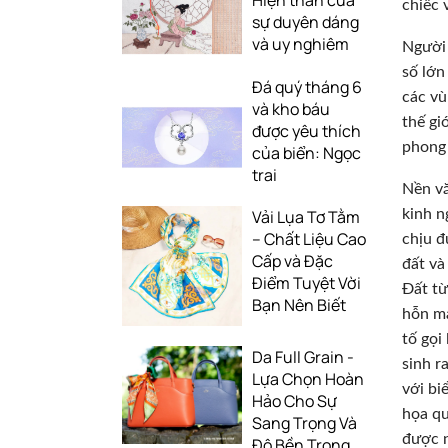
Hiện thân của
chiếc 
sự duyên dáng
và uy nghiêm
Người 
số lớn
Đá quý tháng 6
các vù
và kho báu
thế gi
được yêu thích
phong 
của biển: Ngọc
trai
Nền vă
Vải Lụa Tơ Tằm
kinh n
– Chất Liệu Cao
chịu đ
Cấp và Đặc
đất và
Điểm Tuyệt Vời
Đất từ
Bạn Nên Biết
hỗn ma
tố gọi
Da Full Grain -
sinh r
Lựa Chọn Hoàn
với bi
Hảo Cho Sự
họa qu
Sang Trọng Và
được n
Độ Bền Trong