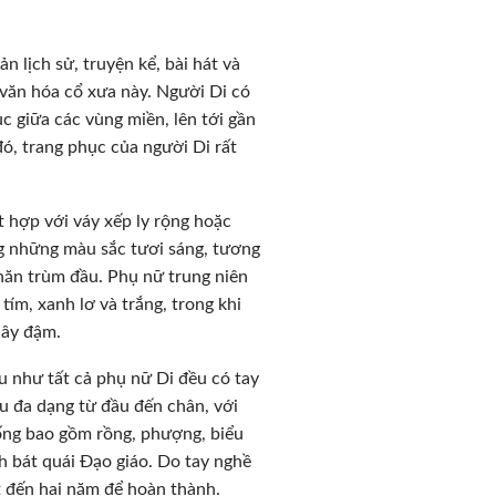
 lịch sử, truyện kể, bài hát và
 văn hóa cổ xưa này. Người Di có
c giữa các vùng miền, lên tới gần
ó, trang phục của người Di rất
t hợp với váy xếp ly rộng hoặc
ng những màu sắc tươi sáng, tương
hăn trùm đầu. Phụ nữ trung niên
ím, xanh lơ và trắng, trong khi
cây đậm.
u như tất cả phụ nữ Di đều có tay
êu đa dạng từ đầu đến chân, với
thống bao gồm rồng, phượng, biểu
nh bát quái Đạo giáo. Do tay nghề
t đến hai năm để hoàn thành.