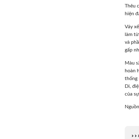
Thêu c
hiện đạ
Váy xế
làm từ
và phầ
gấp nh
Màu sắ
hoàn h
thống 
Di, đi
của sự
Nguồn:
>>