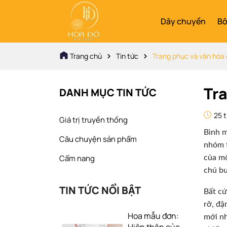
Dây chuyền
Bô
Trang chủ
Tin tức
Trang phục và văn hóa 
Tra
DANH MỤC TIN TỨC
25 t
Giá trị truyền thống
Bình m
Câu chuyện sản phẩm
nhóm t
Cẩm nang
của mộ
chú bư
TIN TỨC NỔI BẬT
Bất cứ
rỡ, đậ
Hoa mẫu đơn:
mới nh