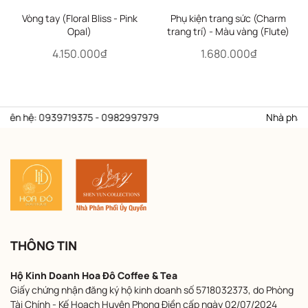
Vòng tay (Floral Bliss - Pink
Phụ kiện trang sức (Charm
Opal)
trang trí) - Màu vàng (Flute)
4.150.000₫
1.680.000₫
liên hệ: 0939719375 - 0982997979
Nhà phân phố
THÔNG TIN
Hộ Kinh Doanh Hoa Đô Coffee & Tea
Giấy chứng nhận đăng ký hộ kinh doanh số 5718032373, do Phòng
Tài Chính - Kế Hoạch Huyện Phong Điền cấp ngày 02/07/2024