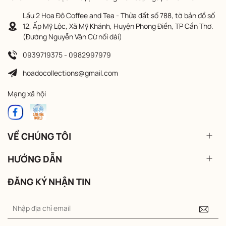
Lầu 2 Hoa Đô Coffee and Tea - Thửa đất số 788, tờ bản đồ số
12, Ấp Mỹ Lộc, Xã Mỹ Khánh, Huyện Phong Điền, TP Cần Thơ.
(Đường Nguyễn Văn Cừ nối dài)
0939719375 - 0982997979
hoadocollections@gmail.com
Mạng xã hội
VỀ CHÚNG TÔI
HƯỚNG DẪN
ĐĂNG KÝ NHẬN TIN