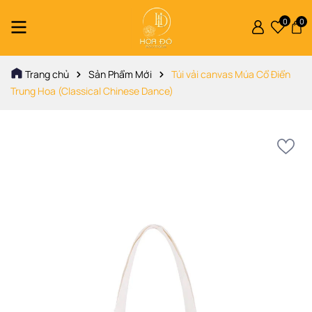
0
0
Trang chủ
Sản Phẩm Mới
Túi vải canvas Múa Cổ Điển
Trung Hoa (Classical Chinese Dance)