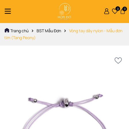
0
0
Trang chủ
BST Mẫu Đơn
Vòng tay dây nylon - Mẫu đơn
tím (Tang Peony)