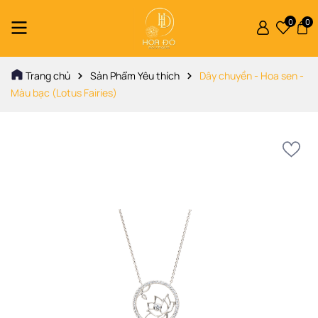
0
0
Trang chủ
Sản Phẩm Yêu thích
Dây chuyền - Hoa sen -
Màu bạc (Lotus Fairies)