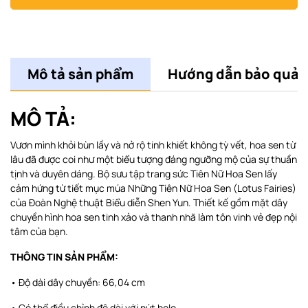
Mô tả sản phẩm
Hướng dẫn bảo quản
MÔ TẢ:
Vươn mình khỏi bùn lầy và nở rộ tinh khiết không tỳ vết, hoa sen từ
lâu đã được coi như một biểu tượng đáng ngưỡng mộ của sự thuần
tịnh và duyên dáng. Bộ sưu tập trang sức Tiên Nữ Hoa Sen lấy
cảm hứng từ tiết mục múa Những Tiên Nữ Hoa Sen (Lotus Fairies)
của Đoàn Nghệ thuật Biểu diễn Shen Yun. Thiết kế gồm mặt dây
chuyền hình hoa sen tinh xảo và thanh nhã làm tôn vinh vẻ đẹp nội
tâm của bạn.
THÔNG TIN SẢN PHẨM:
• Độ dài dây chuyền: 66,04 cm
• Có thể điều chỉnh độ dài với nút bolo