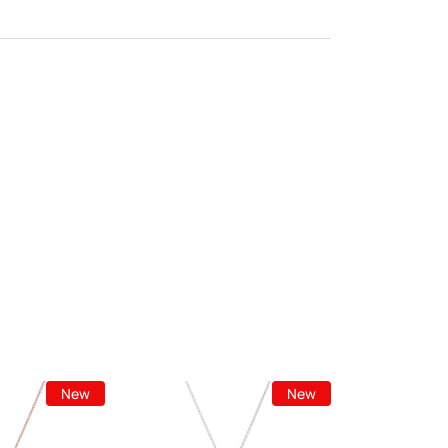
New
New