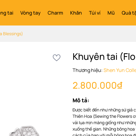
ng tai
Vòng tay
Charm
Khăn
Túi ví
Mũ
Quà t
ra Blessings)
Khuyên tai (Flo
Thương hiệu:
Shen Yun Coll
2.800.000₫
Mô tả:
Được biết đến như những sứ giả 
Thiên Hoa (Sewing the Flowers 
vải lụa mịn màng giống như nhữn
xuống thế gian. Những bông hoa 
cách của bạn với mỗi bông hoa đ