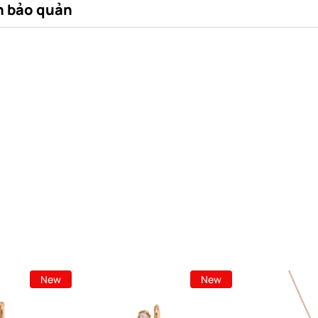
 bảo quản
New
New