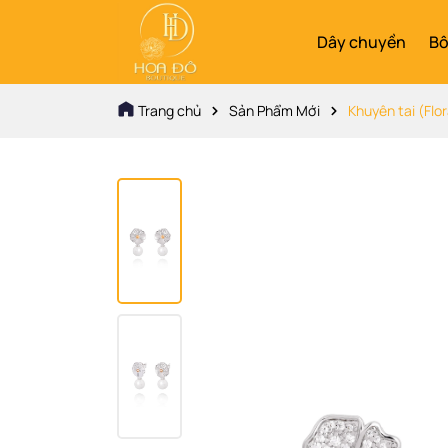
Dây chuyền
Bô
Trang chủ
Sản Phẩm Mới
Khuyên tai (Flo