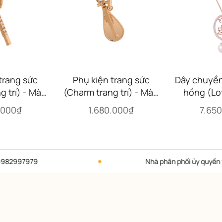
trang sức
Phụ kiện trang sức
Dây chuyền
g trí) - Màu
(Charm trang trí) - Màu
hồng (Lot
Flute)
vàng (Pipa)
Ov
.000₫
1.680.000₫
7.65
7979
Nhà phân phối ủy quyền thương h