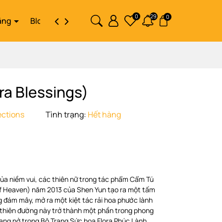
0
29
0
ặng
Blog
Liên hệ
ra Blessings)
ections
Tình trạng:
Hết hàng
của niềm vui, các thiên nữ trong tác phẩm Cẩm Tú
of Heaven) năm 2013 của Shen Yun tạo ra một tấm
g đám mây, mở ra một kiệt tác rải hoa phước lành
thiên đường này trở thành một phần trong phong
ang nở trong Bộ Trang Sức hoa Flora Phúc Lành.