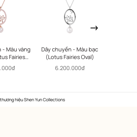
 - Màu vàng
Dây chuyền - Màu bạc
Dây chuyề
us Fairies
(Lotus Fairies Oval)
hồng (Lotus
al)
0.000₫
6.200.000₫
6.20
iệu Shen Yun Collections
Hot