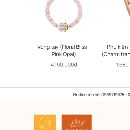
Vòng tay (Floral Bliss -
Phụ kiện 
Pink Opal)
(Charm tran
vàng (
4.150.000₫
1.680
Hotline liên hệ: 0939719375 - 098299